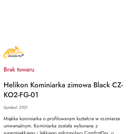
NAZWA
PRODUCENTA:
HELIKON
TEX
Brak towaru
Helikon Kominiarka zimowa Black CZ-
KO2-FG-01
Symbol:
2101
Miękka kominiarka o profilowanym kształcie
w rozmiarze
uniwersalnym
. Kominiarka została wykonana z
supermiękkiego i lekkiego
mikropolaru ComfortDry
, o