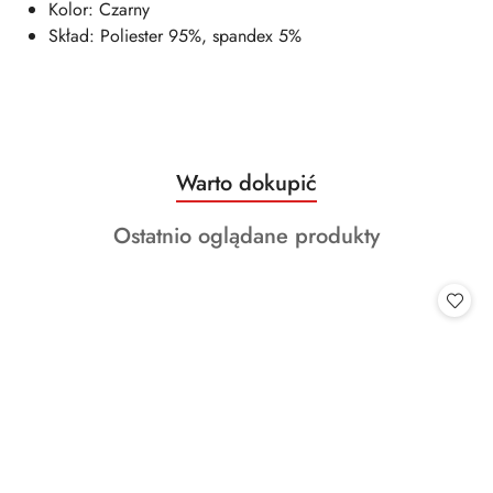
Kolor: Czarny
Skład: Poliester 95%, spandex 5%
Produkty
Warto dokupić
Pomiń karuzelę produktów
o
Produkty
Ostatnio oglądane produkty
statusie:
o
statusie: