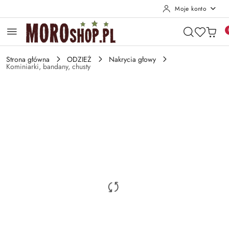
Moje konto
Przejdź do treści głównej
Przejdź do wyszukiwarki
Przejdź do moje konto
Przejdź do menu głównego
Przejdź do opisu produktu
Przejdź do stopki
Strona główna
ODZIEŻ
Nakrycia głowy
Kominiarki, bandany, chusty