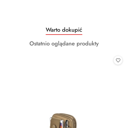
Produkty
Warto dokupić
Pomiń karuzelę produktów
o
Produkty
Ostatnio oglądane produkty
statusie:
o
statusie: