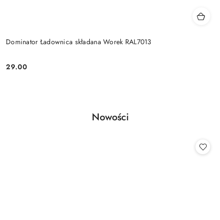
Dominator Ładownica składana Worek RAL7013
29.00
Cena:
Produkty
Nowości
Pomiń karuzelę produktów
o
statusie: