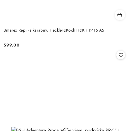
Umarex Replika karabinu Heckler&Koch H&K HK416 A5
599.00
Cena: