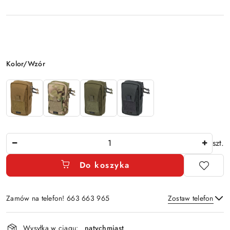
Wariant
Kolor/Wzór
Ilość
szt.
Do koszyka
Zamów na telefon! 663 663 965
Zostaw telefon
Dostępność
Wysyłka w ciągu:
natychmiast