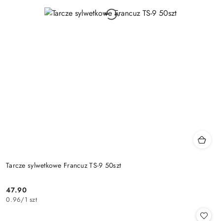
Tarcze sylwetkowe Francuz TS-9 50szt
47.90
Cena:
0.96
/
1 szt