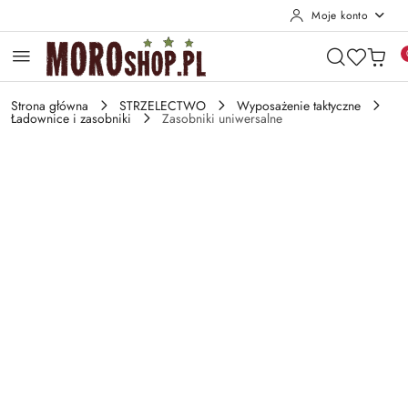
Moje konto
Przejdź do treści głównej
Przejdź do wyszukiwarki
Przejdź do moje konto
Przejdź do menu głównego
Przejdź do opisu produktu
Przejdź do stopki
Strona główna
STRZELECTWO
Wyposażenie taktyczne
Ładownice i zasobniki
Zasobniki uniwersalne