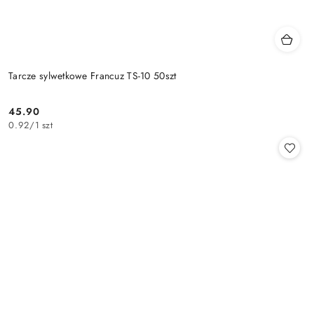
Tarcze sylwetkowe Francuz TS-10 50szt
45.90
Cena:
0.92
/
1 szt