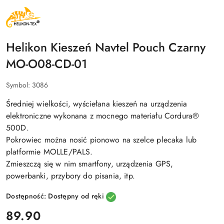
NAZWA
PRODUCENTA:
HELIKON
TEX
Helikon Kieszeń Navtel Pouch Czarny
MO-O08-CD-01
Symbol:
3086
Średniej wielkości, wyściełana
kieszeń na urządzenia
elektroniczne wykonana z mocnego materiału Cordura®
500D.
Pokrowiec można nosić pionowo na szelce plecaka lub
platformie MOLLE/PALS.
Zmieszczą się w nim smartfony, urządzenia GPS,
powerbanki, przybory do pisania, itp.
Dostępność:
Dostępny od ręki
cena:
89.90