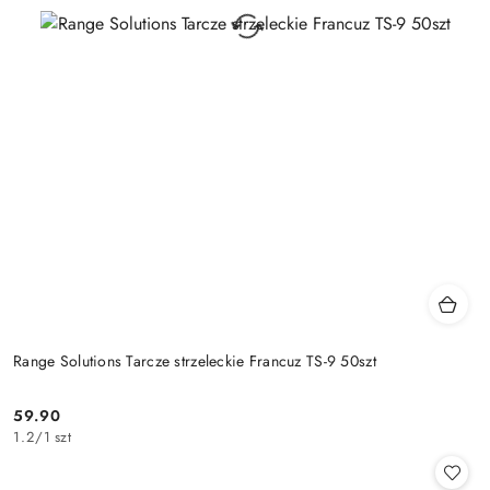
Range Solutions Tarcze strzeleckie Francuz TS-9 50szt
59.90
Cena:
1.2
/
1 szt