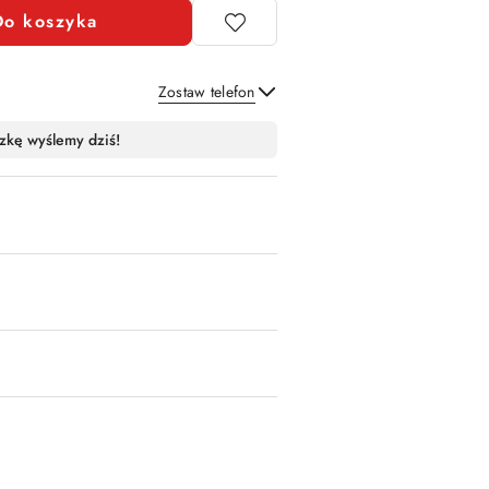
Do koszyka
Zostaw telefon
Wyślij
zkę wyślemy dziś!