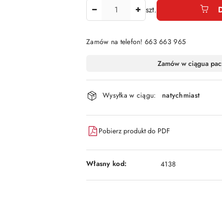
Ilość
szt.
Zamów na telefon! 663 663 965
Dostępność
Zamów w ciągu
a pac
i
dostawa
Wysyłka w ciągu:
natychmiast
Pobierz produkt do PDF
Własny kod:
4138