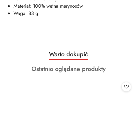
Materiał: 100% wełna merynosów
Waga: 83 g
Produkty
Warto dokupić
Pomiń karuzelę produktów
o
Produkty
Ostatnio oglądane produkty
statusie:
o
statusie: