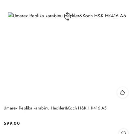
Umarex Replika karabinu Heckler&Koch H&K HK416 A5
599.00
Cena: