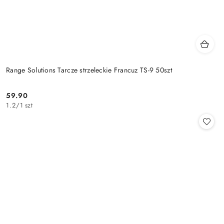
Range Solutions Tarcze strzeleckie Francuz TS-9 50szt
59.90
Cena:
1.2
/
1 szt