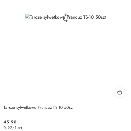
Tarcze sylwetkowe Francuz TS-10 50szt
45.90
Cena:
0.92
/
1 szt