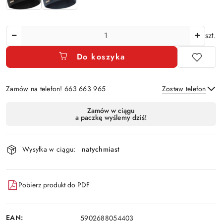
Ilość
szt.
Do koszyka
Zamów na telefon! 663 663 965
Zostaw telefon
Dostępność
Zamów w ciągu
a paczkę wyślemy dziś!
i
Wyślij
dostawa
Wysyłka w ciągu:
natychmiast
Pobierz produkt do PDF
EAN:
5902688054403