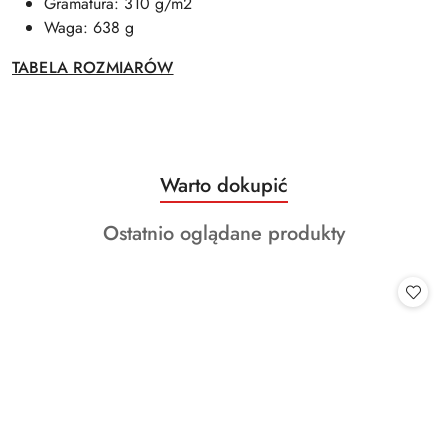
Gramatura: 310 g/m2
Waga: 638 g
TABELA ROZMIARÓW
Produkty
Warto dokupić
Pomiń karuzelę produktów
o
Produkty
Ostatnio oglądane produkty
statusie:
o
statusie: