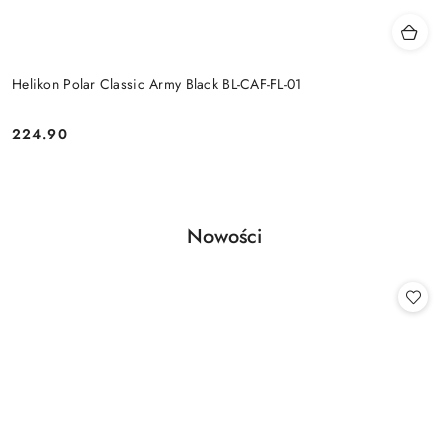
Helikon Polar Classic Army Black BL-CAF-FL-01
224.90
Cena:
Produkty
Nowości
Pomiń karuzelę produktów
o
statusie: