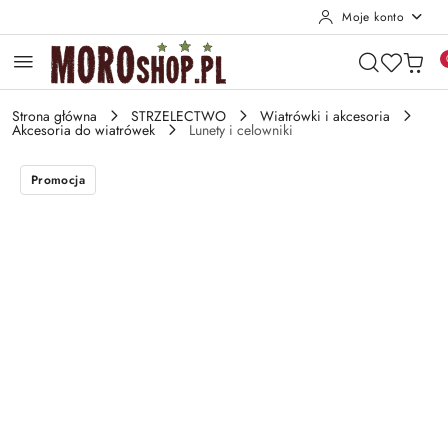
Moje konto
Przejdź do treści głównej
Przejdź do wyszukiwarki
Przejdź do moje konto
Przejdź do menu głównego
Przejdź do opisu produktu
Przejdź do stopki
Strona główna
STRZELECTWO
Wiatrówki i akcesoria
Akcesoria do wiatrówek
Lunety i celowniki
Promocja