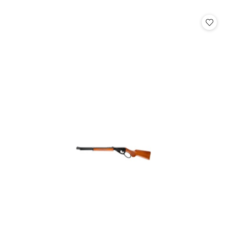
o
statusie: