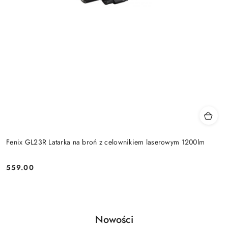
Fenix GL23R Latarka na broń z celownikiem laserowym 1200lm
559.00
Cena:
Produkty
Nowości
Pomiń karuzelę produktów