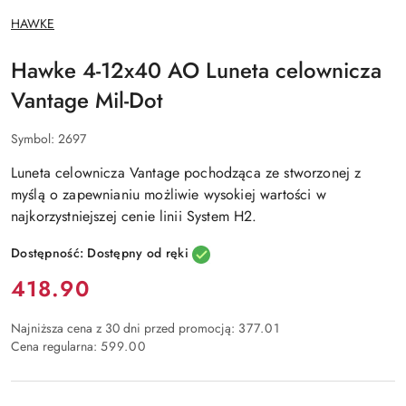
NAZWA
HAWKE
PRODUCENTA:
Hawke 4-12x40 AO Luneta celownicza
Vantage Mil-Dot
Symbol:
2697
Luneta celownicza Vantage pochodząca ze stworzonej z
myślą o zapewnianiu możliwie wysokiej wartości w
najkorzystniejszej cenie linii System H2.
Dostępność:
Dostępny od ręki
Cena:
418.90
Najniższa cena z 30 dni przed promocją:
377.01
Cena regularna:
599.00