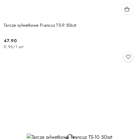
Tarcze sylwetkowe Francuz TS-9 50szt
47.90
Cena:
0.96
/
1 szt