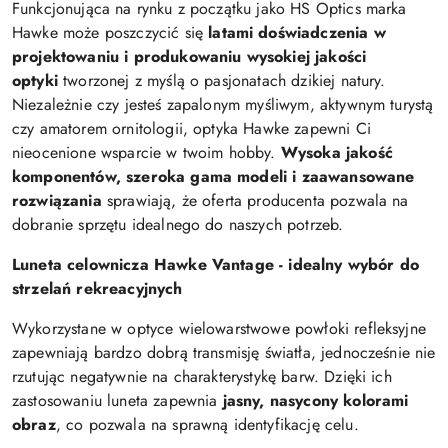
Funkcjonująca na rynku z początku jako HS Optics marka
Hawke może poszczycić się
latami doświadczenia w
projektowaniu i produkowaniu wysokiej jakości
optyki
tworzonej z myślą o pasjonatach dzikiej natury.
Niezależnie czy jesteś zapalonym myśliwym, aktywnym turystą
czy amatorem ornitologii, optyka Hawke zapewni Ci
nieocenione wsparcie w twoim hobby.
Wysoka jakość
komponentów, szeroka gama modeli i zaawansowane
rozwiązania
sprawiają, że oferta producenta pozwala na
dobranie sprzętu idealnego do naszych potrzeb.
Luneta celownicza Hawke Vantage - idealny wybór do
strzelań rekreacyjnych
Wykorzystane w optyce wielowarstwowe powłoki refleksyjne
zapewniają bardzo dobrą transmisję światła, jednocześnie nie
rzutując negatywnie na charakterystykę barw. Dzięki ich
zastosowaniu luneta zapewnia
jasny, nasycony kolorami
obraz
, co pozwala na sprawną identyfikację celu.