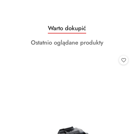
Produkty
Warto dokupić
Pomiń karuzelę produktów
o
Produkty
Ostatnio oglądane produkty
statusie:
o
statusie: