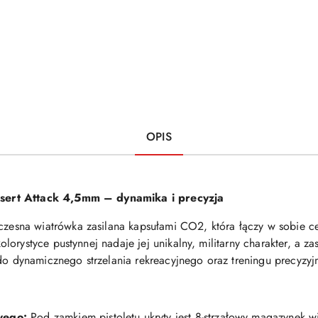
OPIS
sert Attack 4,5mm – dynamika i precyzja
zesna wiatrówka zasilana kapsułami CO2, która łączy w sobie cec
orystyce pustynnej nadaje jej unikalny, militarny charakter, a z
 do dynamicznego strzelania rekreacyjnego oraz treningu precyzyj
wego:
Pod zamkiem pistoletu ukryty jest 8-strzałowy magazynek 