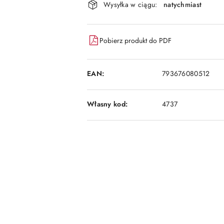
dostawa
Wysyłka w ciągu:
natychmiast
Pobierz produkt do PDF
EAN:
793676080512
Własny kod:
4737