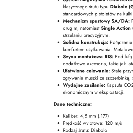
klasycznego śrutu typu
Diabolo (
standardowych pistoletów na kulki
Mechanizm spustowy SA/DA:
P
drugim, natomiast
Single Action
(
strzelaniu precyzyjnym.
Solidna konstrukcja:
Połączenie
komfortem użytkowania. Metalowe
Szyna montażowa RIS:
Pod lufą 
dodatkowe akcesoria, takie jak lat
Ułatwione celowanie:
Stałe przy
zgrywanie muszki ze szczerbinką, 
Wydajne zasilanie:
Kapsuła CO2 
ekonomicznym w eksploatacji.
Dane techniczne:
Kaliber: 4,5 mm (.177)
Prędkość wylotowa: 120 m/s
Rodzaj śrutu: Diabolo