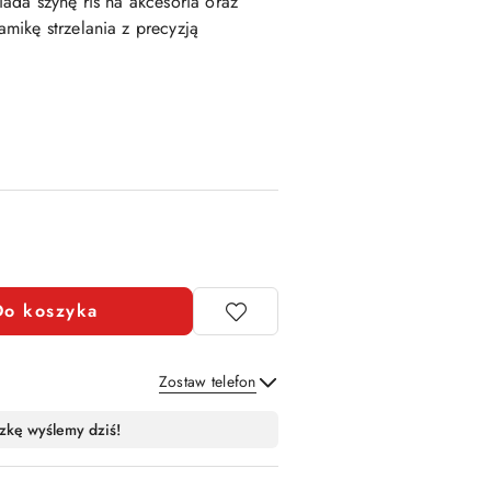
ada szynę ris na akcesoria oraz
mikę strzelania z precyzją
Do koszyka
Zostaw telefon
Wyślij
zkę wyślemy dziś!