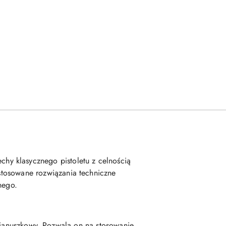
hy klasycznego pistoletu z celnością
astosowane rozwiązania techniczne
nego.
wianuszkowy. Pozwala on na stosowanie