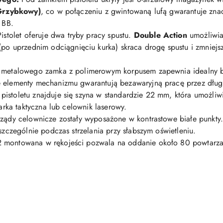
Grzybkowy)
, co w połączeniu z gwintowaną lufą gwarantuje zna
 BB.
istolet oferuje dwa tryby pracy spustu.
Double Action
umożliwia
po uprzednim odciągnięciu kurka) skraca drogę spustu i zmniejsz
 metalowego zamka z polimerowym korpusem zapewnia idealny ba
 elementy mechanizmu gwarantują bezawaryjną pracę przez długi
pistoletu znajduje się szyna w standardzie 22 mm, która umożli
arka taktyczna lub celownik laserowy.
rządy celownicze zostały wyposażone w kontrastowe białe punkty.
szczególnie podczas strzelania przy słabszym oświetleniu.
montowana w rękojeści pozwala na oddanie około 80 powtarzaln