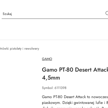
rówki pistolety i rewolwery
NAZWA
GAMO
PRODUCENTA:
Gamo PT-80 Desert Atta
4,5mm
Symbol:
6111398
Gamo PT-80 Desert Attack to nowoczesn
piaskowym. Dzięki gwintowanej lufie i 