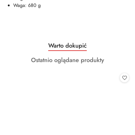
Waga: 680 g
Produkty
Warto dokupić
Pomiń karuzelę produktów
o
Produkty
Ostatnio oglądane produkty
statusie:
o
statusie: