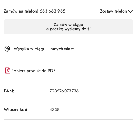
Zamów na telefon! 663 663 965
Zostaw telefon
Dostępność
Zamów w ciągu
a paczkę wyślemy dziś!
i
Wyślij
dostawa
Wysyłka w ciągu:
natychmiast
Pobierz produkt do PDF
EAN:
793676073736
Własny kod:
4358