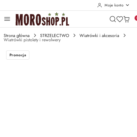
Moje konto
Przejdź do treści głównej
Przejdź do wyszukiwarki
Przejdź do moje konto
Przejdź do menu głównego
Przejdź do opisu produktu
Przejdź do stopki
Strona główna
STRZELECTWO
Wiatrówki i akcesoria
Wiatrówki pistolety i rewolwery
Promocja