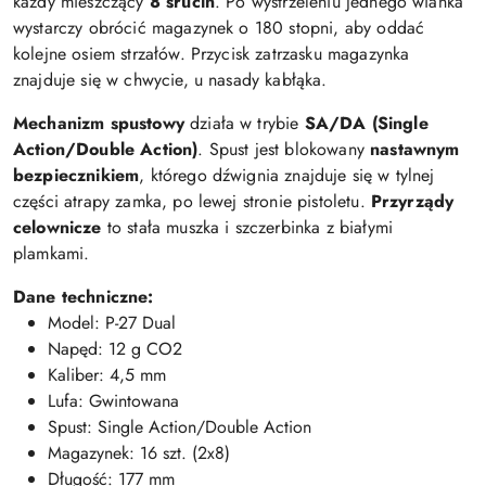
każdy mieszczący
8 śrucin
. Po wystrzeleniu jednego wianka
wystarczy obrócić magazynek o 180 stopni, aby oddać
kolejne osiem strzałów. Przycisk zatrzasku magazynka
znajduje się w chwycie, u nasady kabłąka.
Mechanizm spustowy
działa w trybie
SA/DA (Single
Action/Double Action)
. Spust jest blokowany
nastawnym
bezpiecznikiem
, którego dźwignia znajduje się w tylnej
części atrapy zamka, po lewej stronie pistoletu.
Przyrządy
celownicze
to stała muszka i szczerbinka z białymi
plamkami.
Dane techniczne:
Model: P-27 Dual
Napęd: 12 g CO2
Kaliber: 4,5 mm
Lufa: Gwintowana
Spust: Single Action/Double Action
Magazynek: 16 szt. (2x8)
Długość: 177 mm