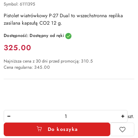
Symbol:
6111395
Pistolet wiatrówkowy P-27 Dual to wszechstronna replika
zasilana kapsułą CO2 12 g.
Dostępność:
Dostępny od ręki
Cena:
325.00
Najniższa cena z 30 dni przed promocją:
310.5
Cena regularna:
345.00
Ilość
szt.
Do koszyka