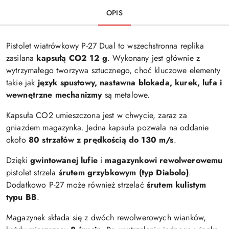
OPIS
Pistolet wiatrówkowy P-27 Dual to wszechstronna replika
zasilana
kapsułą CO2 12 g
. Wykonany jest głównie z
wytrzymałego tworzywa sztucznego, choć kluczowe elementy
takie jak
język spustowy, nastawna blokada, kurek, lufa i
wewnętrzne mechanizmy
są metalowe.
Kapsuła CO2 umieszczona jest w chwycie, zaraz za
gniazdem magazynka. Jedna kapsuła pozwala na oddanie
około
80 strzałów z prędkością do 130 m/s
.
Dzięki
gwintowanej lufie
i
magazynkowi rewolwerowemu
pistolet strzela
śrutem grzybkowym (typ Diabolo)
.
Dodatkowo P-27 może również strzelać
śrutem kulistym
typu BB
.
Magazynek składa się z dwóch rewolwerowych wianków,