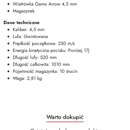
Wiatrówka Gamo Arrow 4,5 mm
Magazynek
Dane techniczne
Kaliber: 4,5 mm
Lufa: Gwintowana
Prędkość początkowa: 250 m/s
Energia kinetyczna pocisku: Poniżej 17J
Długość lufy: 520 mm
Długość całkowita: 1010 mm
Pojemność magazynka: 10 śrucin
Waga: 2,81 kg
Produkty
Warto dokupić
Pomiń karuzelę produktów
o