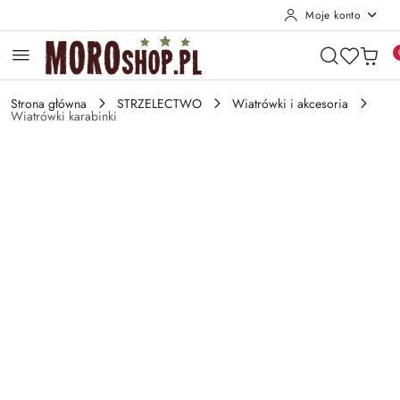
Moje konto
Przejdź do treści głównej
Przejdź do wyszukiwarki
Przejdź do moje konto
Przejdź do menu głównego
Przejdź do opisu produktu
Przejdź do stopki
Strona główna
STRZELECTWO
Wiatrówki i akcesoria
Wiatrówki karabinki