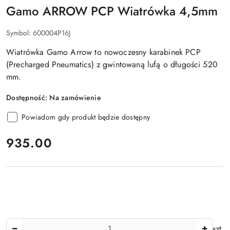
Gamo ARROW PCP Wiatrówka 4,5mm
Symbol:
600004P16J
Wiatrówka Gamo Arrow to nowoczesny karabinek PCP
(Precharged Pneumatics) z gwintowaną lufą o długości 520
mm.
Dostępność:
Na zamówienie
Powiadom gdy produkt będzie dostępny
cena:
935.00
Ilość
szt.