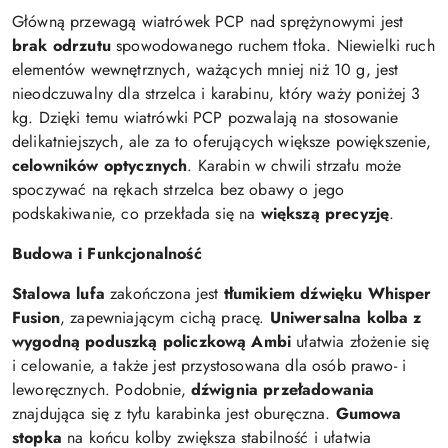
Główną przewagą wiatrówek PCP nad sprężynowymi jest
brak odrzutu
spowodowanego ruchem tłoka. Niewielki ruch
elementów wewnętrznych, ważących mniej niż 10 g, jest
nieodczuwalny dla strzelca i karabinu, który waży poniżej 3
kg. Dzięki temu wiatrówki PCP pozwalają na stosowanie
delikatniejszych, ale za to oferujących większe powiększenie,
celowników optycznych
. Karabin w chwili strzału może
spoczywać na rękach strzelca bez obawy o jego
podskakiwanie, co przekłada się na
większą precyzję
.
Budowa i Funkcjonalność
Stalowa lufa
zakończona jest
tłumikiem dźwięku Whisper
Fusion
, zapewniającym cichą pracę.
Uniwersalna kolba z
wygodną poduszką policzkową Ambi
ułatwia złożenie się
i celowanie, a także jest przystosowana dla osób prawo- i
leworęcznych. Podobnie,
dźwignia przeładowania
znajdująca się z tyłu karabinka jest oburęczna.
Gumowa
stopka
na końcu kolby zwiększa stabilność i ułatwia