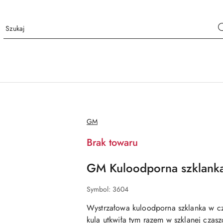
NAZWA
GM
PRODUCENTA:
Brak towaru
GM Kuloodporna szklank
Symbol:
3604
Wystrzałowa kuloodporna szklanka w cz
kula utkwiła tym razem w szklanej czaszc