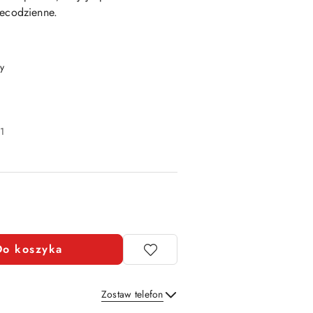
iecodzienne.
y
1
Do koszyka
Zostaw telefon
Wyślij