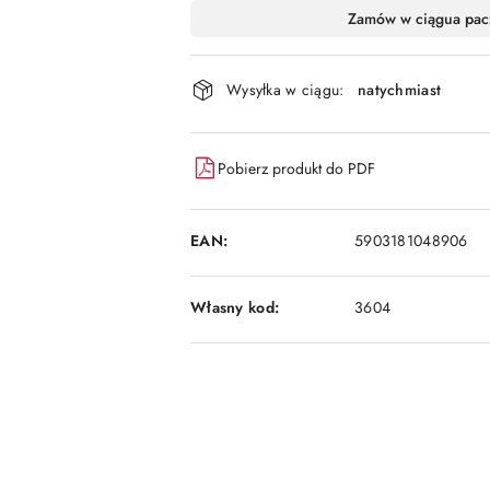
Dostępność
Zamów w ciągu
a pac
i
dostawa
Wysyłka w ciągu:
natychmiast
Pobierz produkt do PDF
EAN:
5903181048906
Własny kod:
3604