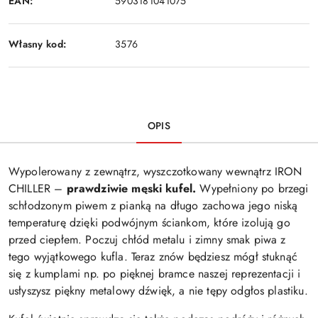
EAN:
5903181041075
Własny kod:
3576
OPIS
Wypolerowany z zewnątrz, wyszczotkowany wewnątrz IRON
CHILLER –
prawdziwie męski kufel.
Wypełniony po brzegi
schłodzonym piwem z pianką na długo zachowa jego niską
temperaturę dzięki podwójnym ściankom, które izolują go
przed ciepłem. Poczuj chłód metalu i zimny smak piwa z
tego wyjątkowego kufla. Teraz znów będziesz mógł stuknąć
się z kumplami np. po pięknej bramce naszej reprezentacji i
usłyszysz piękny metalowy dźwięk, a nie tępy odgłos plastiku.