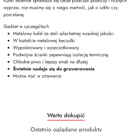
Kufel świetnie sprawdza się także podczas podróży i różnych
wypraw, nie musimy się o niego martwić, jak o szkło czy
porcelanę.
Gadżet w szczegółach
Metalowy kufel ze stali szlachetnej wysokiej jakości
W kształcie metalowej beczułki
Wypolerowany i wyszczotkowany
Podwójne ścianki zapewniają izolację termiczną
Chłodne piwo i lepszy smak na dłużej
Świetnie nadaje się do grawerowania
Można myć w zmywarce
Produkty
Warto dokupić
Pomiń karuzelę produktów
o
Produkty
Ostatnio oglądane produkty
statusie: