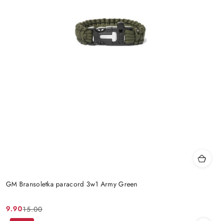
GM Bransoletka paracord 3w1 Army Green
9.90
15.00
Cena
Cena