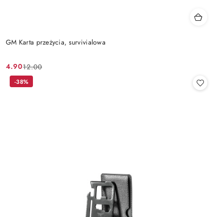
GM Karta przeżycia, survivialowa
4.90
12.00
Cena
Cena
promocyjna:
przed
-38%
promocją: