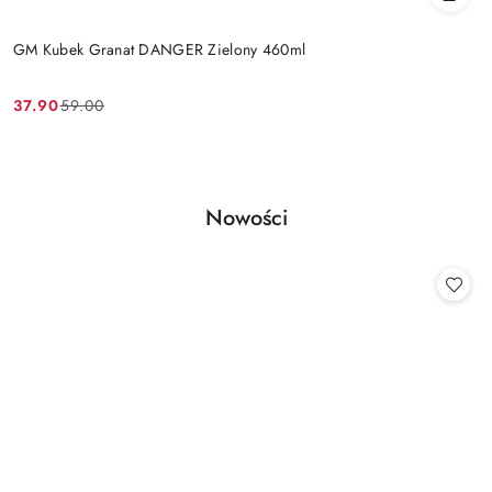
GM Kubek Granat DANGER Zielony 460ml
37.90
59.00
Cena
Cena
promocyjna:
przed
promocją:
Produkty
Nowości
Pomiń karuzelę produktów
o
statusie: