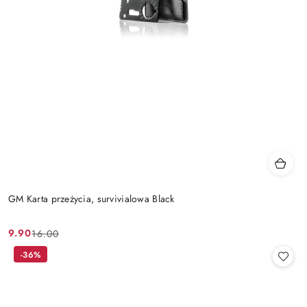
GM Karta przeżycia, survivialowa Black
9.90
16.00
Cena
Cena
promocyjna:
przed
-36%
promocją: