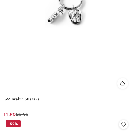
GM Brelok Strażaka
11.90
20.00
Cena
Cena
promocyjna:
przed
-59%
promocją: