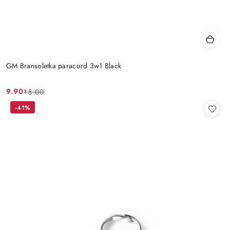
GM Bransoletka paracord 3w1 Black
9.90
15.00
Cena
Cena
promocyjna:
przed
-41%
promocją: