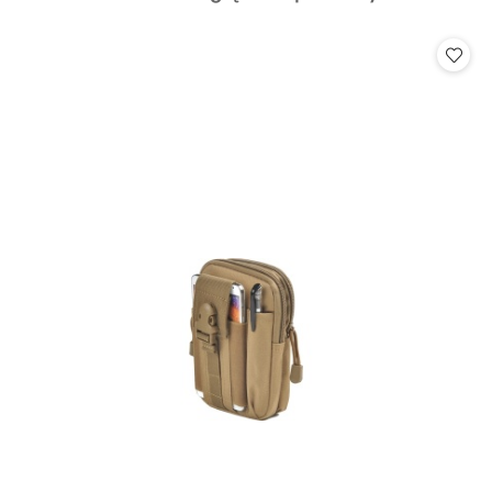
o
statusie: