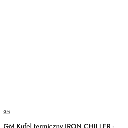
NAZWA
GM
PRODUCENTA:
GM Kufel termiczny IRON CHILLER -