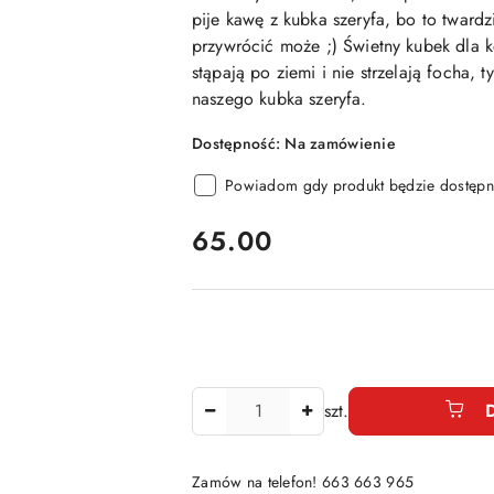
pije kawę z kubka szeryfa, bo to twardz
przywrócić może ;) Świetny kubek dla k
stąpają po ziemi i nie strzelają focha, t
naszego kubka szeryfa.
Dostępność:
Na zamówienie
Powiadom gdy produkt będzie dostępn
cena:
65.00
Ilość
szt.
Zamów na telefon! 663 663 965