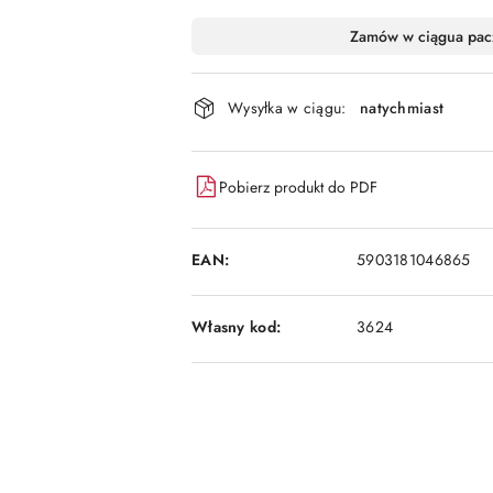
Dostępność
Zamów w ciągu
a pac
i
dostawa
Wysyłka w ciągu:
natychmiast
Pobierz produkt do PDF
EAN:
5903181046865
Własny kod:
3624