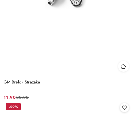
GM Brelok Strażaka
11.90
20.00
Cena
Cena
promocyjna:
przed
-59%
promocją: