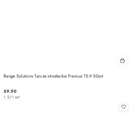
Range Solutions Tarcze strzeleckie Francuz TS-9 50szt
59.90
Cena:
1.2
/
1 szt