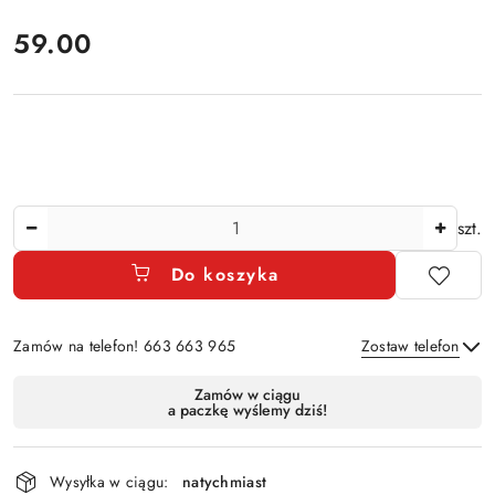
cena:
59.00
Ilość
szt.
Do koszyka
Zamów na telefon! 663 663 965
Zostaw telefon
Dostępność
Zamów w ciągu
a paczkę wyślemy dziś!
i
Wyślij
dostawa
Wysyłka w ciągu:
natychmiast