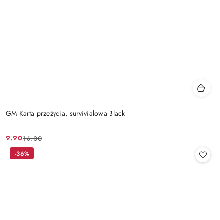
GM Karta przeżycia, survivialowa Black
9.90
16.00
Cena
Cena
promocyjna:
przed
-36%
promocją: