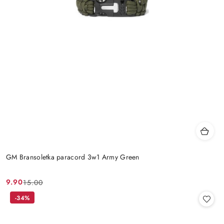
GM Bransoletka paracord 3w1 Army Green
9.90
15.00
Cena
Cena
promocyjna:
przed
-34%
promocją: