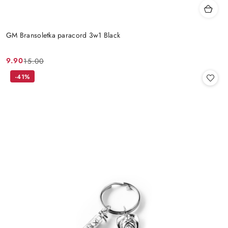
GM Bransoletka paracord 3w1 Black
9.90
15.00
Cena
Cena
promocyjna:
przed
-41%
promocją: