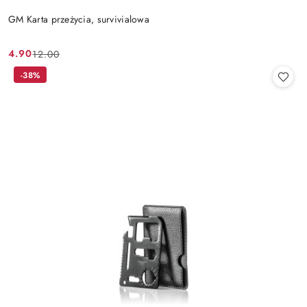
GM Karta przeżycia, survivialowa
4.90
12.00
Cena
Cena
promocyjna:
przed
-38%
promocją: