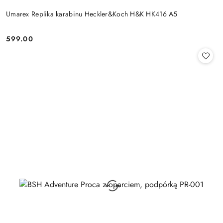
Umarex Replika karabinu Heckler&Koch H&K HK416 A5
599.00
Cena: