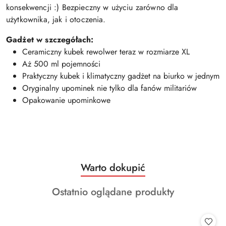
konsekwencji :) Bezpieczny w użyciu zarówno dla
użytkownika, jak i otoczenia.
Gadżet w szczegółach:
Ceramiczny kubek rewolwer teraz w rozmiarze XL
Aż 500 ml pojemności
Praktyczny kubek i klimatyczny gadżet na biurko w jednym
Oryginalny upominek nie tylko dla fanów militariów
Opakowanie upominkowe
Produkty
Warto dokupić
Pomiń karuzelę produktów
o
Produkty
Ostatnio oglądane produkty
statusie:
o
statusie: