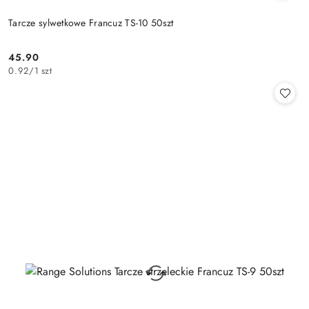
Tarcze sylwetkowe Francuz TS-10 50szt
45.90
Cena:
0.92
/
1 szt