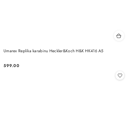
Umarex Replika karabinu Heckler&Koch H&K HK416 A5
599.00
Cena: