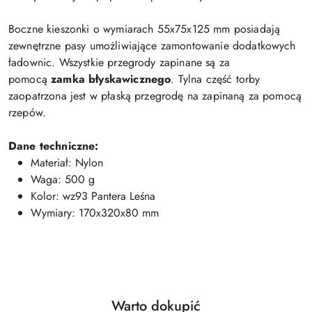
Boczne kieszonki o wymiarach 55x75x125 mm posiadają
zewnętrzne pasy umożliwiające zamontowanie dodatkowych
ładownic. Wszystkie przegrody zapinane są za
pomocą
zamka błyskawicznego
. Tylna część torby
zaopatrzona jest w płaską przegrodę na zapinaną za pomocą
rzepów.
Dane techniczne:
Materiał: Nylon
Waga: 500 g
Kolor: wz93 Pantera Leśna
Wymiary: 170x320x80 mm
Produkty
Warto dokupić