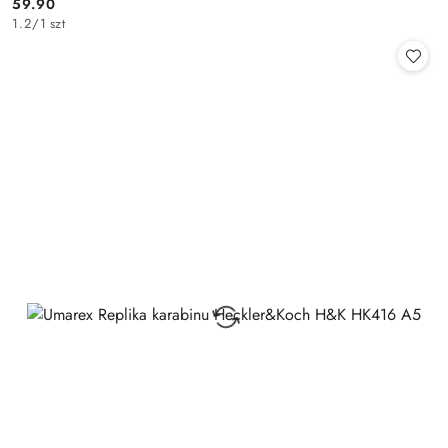
59.90
Cena:
1.2
/
1 szt