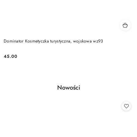
Dominator Kosmetyczka turystyczna, wojskowa wz93
45.00
Cena:
Produkty
Nowości
Pomiń karuzelę produktów
o
statusie: