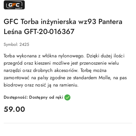
NAZWA
PRODUCENTA:
GFC
TACTICAL
GFC Torba inżynierska wz93 Pantera
Leśna GFT-20-016367
Symbol:
2425
Torba wykonana z włókna nylonowego. Dzięki dużej ilości
przegród oraz kieszeni możliwe jest przenoszenie wielu
narzędzi oraz drobnych akcesoriów. Torbę można
zamontować na palsy zgodne ze standardem Molle, na pas
biodrowy oraz nosić ją na ramieniu.
Dostępność:
Dostępny od ręki
cena:
59.00