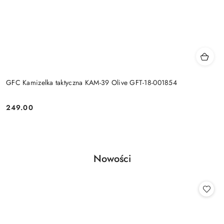
GFC Kamizelka taktyczna KAM-39 Olive GFT-18-001854
249.00
Cena:
Produkty
Nowości
Pomiń karuzelę produktów
o
statusie: