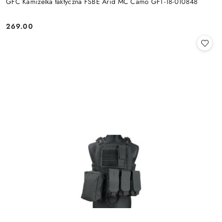
GFC Kamizelka taktyczna FSBE Arid MC Camo GFT-18-010848
269.00
Cena: