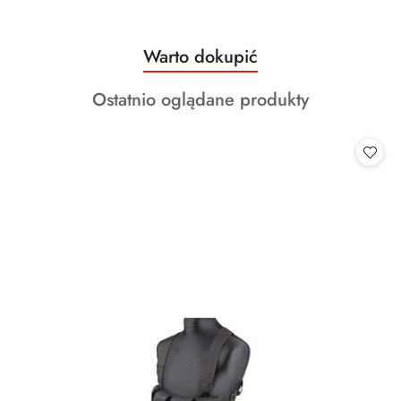
Produkty
Warto dokupić
Pomiń karuzelę produktów
o
Produkty
Ostatnio oglądane produkty
statusie:
o
statusie: