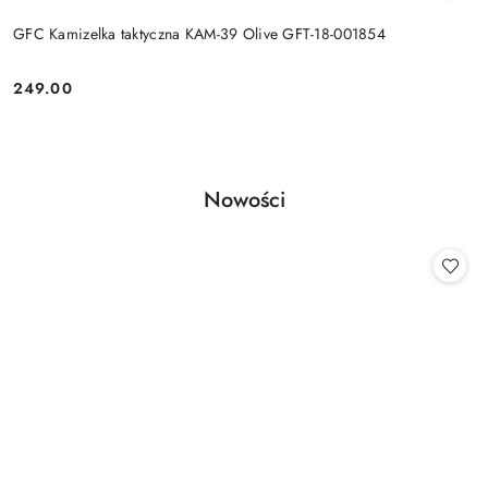
GFC Kamizelka taktyczna KAM-39 Olive GFT-18-001854
249.00
Cena:
Produkty
Nowości
Pomiń karuzelę produktów
o
statusie: