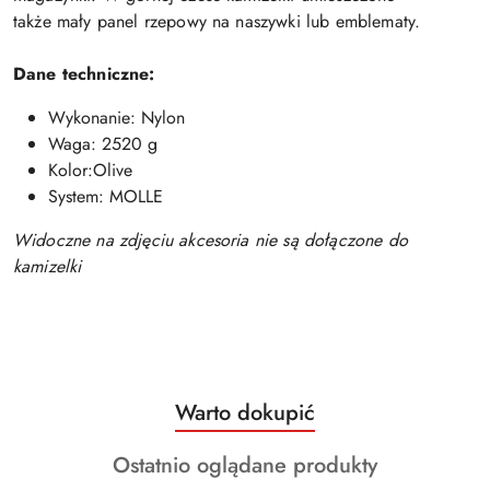
także mały panel rzepowy na naszywki lub emblematy.
Dane techniczne:
Wykonanie: Nylon
Waga: 2520 g
Kolor:Olive
System: MOLLE
Widoczne na zdjęciu akcesoria nie są dołączone do
kamizelki
Produkty
Warto dokupić
Pomiń karuzelę produktów
o
Produkty
Ostatnio oglądane produkty
statusie: