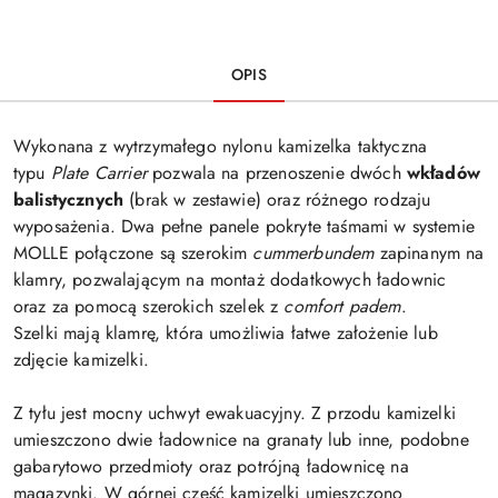
OPIS
Wykonana z wytrzymałego nylonu kamizelka taktyczna
typu
Plate Carrier
pozwala na przenoszenie dwóch
wkładów
balistycznych
(brak w zestawie) oraz różnego rodzaju
wyposażenia. Dwa pełne panele pokryte taśmami w systemie
MOLLE połączone są szerokim
cummerbundem
zapinanym na
klamry, pozwalającym na montaż dodatkowych ładownic
oraz
za pomocą szerokich szelek z
comfort padem
.
Szelki mają klamrę, która umożliwia łatwe założenie lub
zdjęcie kamizelki.
Z tyłu jest mocny uchwyt ewakuacyjny. Z przodu kamizelki
umieszczono dwie ładownice na granaty lub inne, podobne
gabarytowo przedmioty oraz potrójną ładownicę na
magazynki. W górnej cześć kamizelki umieszczono