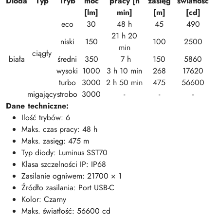
Dioda
Typ
Tryb
moc
pracy [h
zasięg
światłość
[lm]
min]
[m]
[cd]
eco
30
48 h
45
490
21 h 20
niski
150
100
2500
min
ciągły
biała
średni
350
7 h
150
5860
wysoki
1000
3 h 10 min
268
17620
turbo
3000
2 h 50 min
475
56600
migający
strobo
3000
-
-
-
Dane techniczne:
Ilość trybów: 6
Maks. czas pracy: 48 h
Maks. zasięg: 475 m
Typ diody: Luminus SST70
Klasa szczelności IP: IP68
Zasilanie ogniwem: 21700 × 1
Źródło zasilania: Port USB-C
Kolor: Czarny
Maks. światłość: 56600 cd