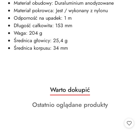
Materiał obudowy: Duraluminium anodyzowane
Materiał pokrowca: Jest / wykonany z nylonu
Odporność na upadek: 1 m
Długość całkowita: 153 mm
Waga: 204 g
Średnica głowicy: 25,4 g
Średnica korpusu: 34 mm
Produkty
Warto dokupić
Pomiń karuzelę produktów
o
Produkty
Ostatnio oglądane produkty
statusie:
o
statusie: