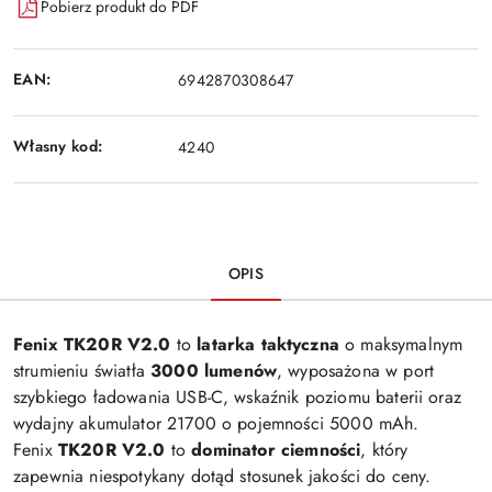
Pobierz produkt do PDF
EAN:
6942870308647
Własny kod:
4240
OPIS
Fenix TK20R V2.0
to
latarka taktyczna
o maksymalnym
strumieniu światła
3000 lumenów
, wyposażona w port
szybkiego ładowania USB-C, wskaźnik poziomu baterii oraz
wydajny akumulator 21700 o pojemności 5000 mAh.
Fenix
TK20R V2.0
to
dominator ciemności
, który
zapewnia niespotykany dotąd stosunek jakości do ceny.