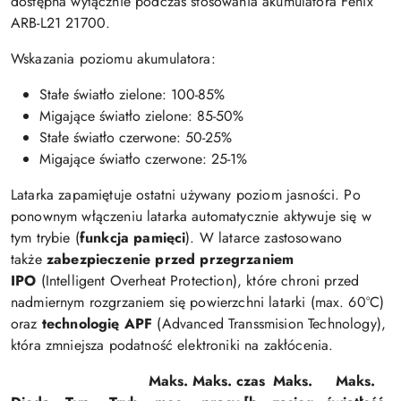
dostępna wyłącznie podczas stosowania akumulatora Fenix
ARB-L21 21700.
Wskazania poziomu akumulatora:
Stałe światło zielone: 100-85%
Migające światło zielone: 85-50%
Stałe światło czerwone: 50-25%
Migające światło czerwone: 25-1%
Latarka zapamiętuje ostatni używany poziom jasności. Po
ponownym włączeniu latarka automatycznie aktywuje się w
tym trybie (
funkcja pamięci
). W latarce zastosowano
także
zabezpieczenie przed przegrzaniem
IPO
(Intelligent Overheat Protection), które chroni przed
nadmiernym rozgrzaniem się powierzchni latarki (max. 60°C)
oraz
technologię APF
(Advanced Transsmision Technology),
która zmniejsza podatność elektroniki na zakłócenia.
Maks.
Maks. czas
Maks.
Maks.