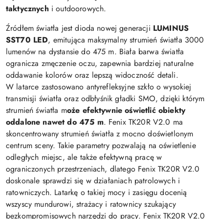
taktycznych
i outdoorowych.
Źródłem światła jest dioda nowej generacji
LUMINUS
SST70 LED
, emitująca maksymalny strumień światła 3000
lumenów na dystansie do 475 m. Biała barwa światła
ogranicza zmęczenie oczu, zapewnia bardziej naturalne
oddawanie kolorów oraz lepszą widoczność detali.
W latarce zastosowano antyrefleksyjne szkło o wysokiej
transmisji światła oraz odbłyśnik gładki SMO, dzięki którym
strumień światła m
oże efektywnie oświetlić obiekty
oddalone nawet do 475 m
. Fenix TK20R V2.0 ma
skoncentrowany strumień światła z mocno doświetlonym
centrum sceny. Takie parametry pozwalają na oświetlenie
odległych miejsc, ale także efektywną pracę w
ograniczonych przestrzeniach, dlatego Fenix TK20R V2.0
doskonale sprawdzi się w działaniach patrolowych i
ratowniczych. Latarkę o takiej mocy i zasięgu docenią
wszyscy mundurowi, strażacy i ratownicy szukający
bezkompromisowych narzędzi do pracy. Fenix TK20R V2.0