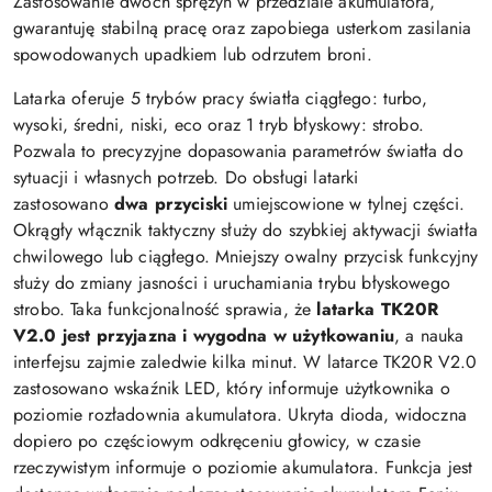
Zastosowanie dwóch sprężyn w przedziale akumulatora,
gwarantuję stabilną pracę oraz zapobiega usterkom zasilania
spowodowanych upadkiem lub odrzutem broni.
Latarka oferuje 5 trybów pracy światła ciągłego: turbo,
wysoki, średni, niski, eco oraz 1 tryb błyskowy: strobo.
Pozwala to precyzyjne dopasowania parametrów światła do
sytuacji i własnych potrzeb. Do obsługi latarki
zastosowano
dwa przyciski
umiejscowione w tylnej części.
Okrągły włącznik taktyczny służy do szybkiej aktywacji światła
chwilowego lub ciągłego. Mniejszy owalny przycisk funkcyjny
służy do zmiany jasności i uruchamiania trybu błyskowego
strobo. Taka funkcjonalność sprawia, że
latarka TK20R
V2.0 jest przyjazna i wygodna w użytkowaniu
, a nauka
interfejsu zajmie zaledwie kilka minut. W latarce TK20R V2.0
zastosowano wskaźnik LED, który informuje użytkownika o
poziomie rozładownia akumulatora. Ukryta dioda, widoczna
dopiero po częściowym odkręceniu głowicy, w czasie
rzeczywistym informuje o poziomie akumulatora. Funkcja jest