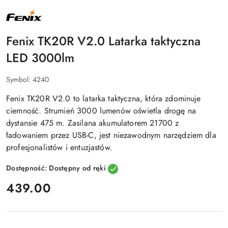
NAZWA
PRODUCENTA:
FENIX
Fenix TK20R V2.0 Latarka taktyczna
LED 3000lm
Symbol:
4240
Fenix TK20R V2.0 to latarka taktyczna, która zdominuje
ciemność. Strumień 3000 lumenów oświetla drogę na
dystansie 475 m. Zasilana akumulatorem 21700 z
ładowaniem przez USB-C, jest niezawodnym narzędziem dla
profesjonalistów i entuzjastów.
Dostępność:
Dostępny od ręki
cena:
439.00