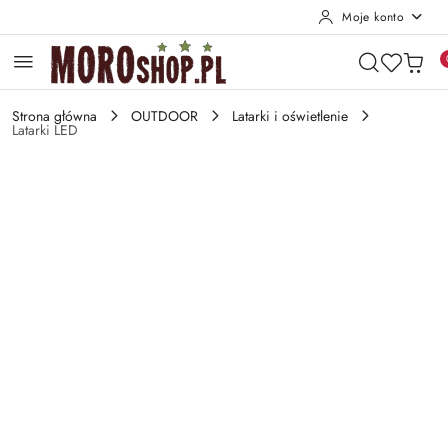
Moje konto
Przejdź do treści głównej
Przejdź do wyszukiwarki
Przejdź do moje konto
Przejdź do menu głównego
Przejdź do opisu produktu
Przejdź do stopki
Strona główna
OUTDOOR
Latarki i oświetlenie
Latarki LED