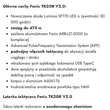
Główne cechy Fenix TK20R V2.0:
Nowoczesna dioda Luminus SFT70 LED o żywotności 50
000 godzin
zasięg do 475 m
zasilana akumulatorem Fenix ARB-L21-5000 (w
komplecie)
Advanced Pulse-Frequency Transmission System (APF).
podwójny włącznik taktyczny
do akywacji światła
ciągłego i strobo
wbudowany port szybkiego ładowania USB Type-C
dwie sprężyny w przedziale akumulatora gwarantuję
stabilną pracę i odporność na upadek
korpus z aluminium A6061-T6
trudnościeralna anodowana powłoka typu HAIII
Latarka taktyczna Fenix TK20R V2.0
Tubus latarki wykonano
z anodowanego aluminium