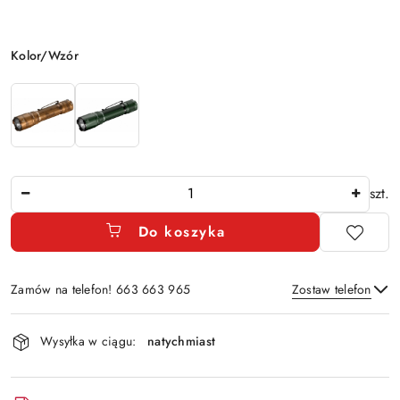
Wariant
Kolor/Wzór
Ilość
szt.
Do koszyka
Zamów na telefon! 663 663 965
Zostaw telefon
Dostępność
Wysyłka w ciągu:
natychmiast
i
Wyślij
dostawa