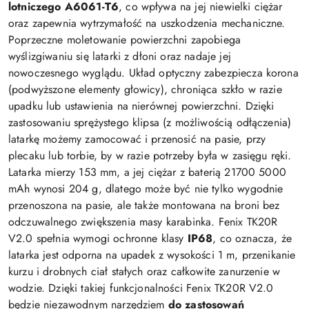
lotniczego A6061-T6
, co wpływa na jej niewielki ciężar
oraz zapewnia wytrzymałość na uszkodzenia mechaniczne.
Poprzeczne moletowanie powierzchni zapobiega
wyślizgiwaniu się latarki z dłoni oraz nadaje jej
nowoczesnego wyglądu. Układ optyczny zabezpiecza korona
(podwyższone elementy głowicy), chroniąca szkło w razie
upadku lub ustawienia na nierównej powierzchni. Dzięki
zastosowaniu sprężystego klipsa (z możliwością odłączenia)
latarkę możemy zamocować i przenosić na pasie, przy
plecaku lub torbie, by w razie potrzeby była w zasięgu ręki.
Latarka mierzy 153 mm, a jej ciężar z baterią 21700 5000
mAh wynosi 204 g, dlatego może być nie tylko wygodnie
przenoszona na pasie, ale także montowana na broni bez
odczuwalnego zwiększenia masy karabinka. Fenix TK20R
V2.0 spełnia wymogi ochronne klasy
IP68
, co oznacza, że
latarka jest odporna na upadek z wysokości 1 m, przenikanie
kurzu i drobnych ciał stałych oraz całkowite zanurzenie w
wodzie. Dzięki takiej funkcjonalności Fenix TK20R V2.0
będzie niezawodnym narzędziem
do zastosowań