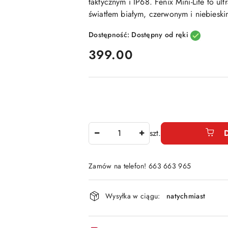
taktycznym i IP68. Fenix Mini-Lite to ul
światłem białym, czerwonym i niebiesk
Dostępność:
Dostępny od ręki
cena:
399.00
Ilość
szt.
Zamów na telefon! 663 663 965
Dostępność
Wysyłka w ciągu:
natychmiast
i
dostawa