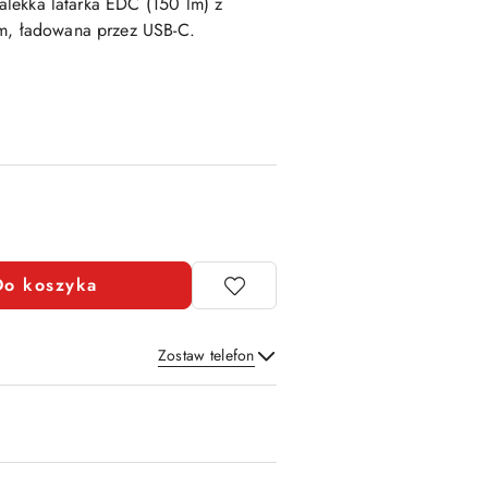
tralekka latarka EDC (150 lm) z
im, ładowana przez USB-C.
Do koszyka
Zostaw telefon
Wyślij