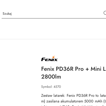
NAZWA
PRODUCENTA:
FENIX
Fenix PD36R Pro + Mini L
2800lm
Symbol:
4570
Zestaw latarek: Fenix PD36R Pro to lat
m) zasilana akumulatorem 5000 mAh (