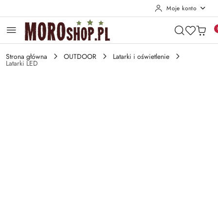
Moje konto
Przejdź do treści głównej
Przejdź do wyszukiwarki
Przejdź do moje konto
Przejdź do menu głównego
Przejdź do opisu produktu
Przejdź do stopki
Strona główna
OUTDOOR
Latarki i oświetlenie
Latarki LED