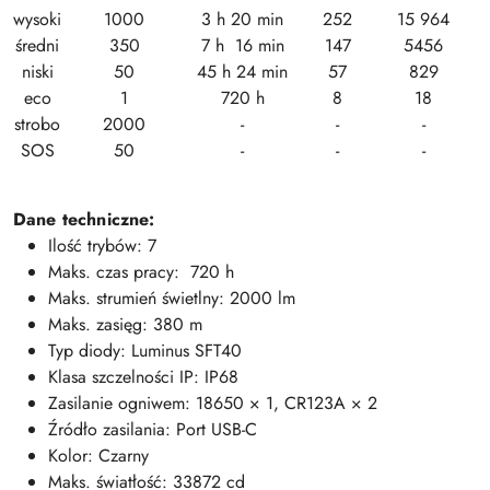
wysoki
1000
3 h 20 min
252
15 964
średni
350
7 h 16 min
147
5456
niski
50
45 h 24 min
57
829
eco
1
720 h
8
18
strobo
2000
-
-
-
SOS
50
-
-
-
Dane techniczne:
Ilość trybów: 7
Maks. czas pracy: 720 h
Maks. strumień świetlny: 2000 lm
Maks. zasięg: 380 m
Typ diody: Luminus SFT40
Klasa szczelności IP: IP68
Zasilanie ogniwem: 18650 × 1, CR123A × 2
Źródło zasilania: Port USB-C
Kolor: Czarny
Maks. światłość: 33872 cd