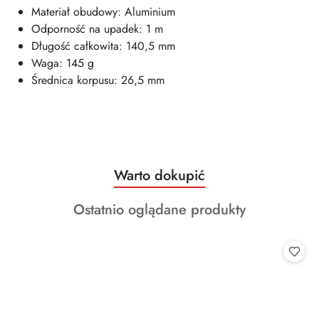
Materiał obudowy: Aluminium
Odporność na upadek: 1 m
Długość całkowita: 140,5 mm
Waga: 145 g
Średnica korpusu: 26,5 mm
Produkty
Warto dokupić
Pomiń karuzelę produktów
o
Produkty
Ostatnio oglądane produkty
statusie:
o
statusie: