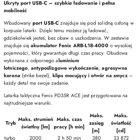
Ukryty port USB-C – szybkie ładowanie i pełna
mobilność
Wbudowany
port USB-C
znajduje się pod solidną osłoną w
korpusie latarki. Dzięki temu możesz ją ładować,
gdziekolwiek jesteś, bez obaw o uszkodzenia. W zestawie
znajduje się
akumulator Fenix ARB-L18-4000
o wysokiej
pojemności, który gwarantuje długi czas pracy. Obudowa
wykonana z odpornego a
luminium
lotniczego
,
antypoślizgowe wykończenie
,
agresywna
korona
(strike bezel),
klips mocujący i otwór na smycz
–
każdy detal ma swoje zadanie.
Latarka taktyczna Fenix PD35R ACE jest przygotowana na
najtrudniejsze warunki.
Maks.
Maks.
Maks. strumień
Maks. czas
Tryb
zasięg
światłość
świetlny [lm]
pracy [h min]
[m]
[cd]
turbo
2000
2 h 50 min
380
33 872