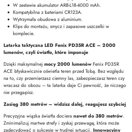
W zestawie akumulator ARB-L18-4000 mAh.
Kompatybilna z bateriami CR123A.
Wytrzymała obudowa z aluminium.
Klips do montażu, smycz i zapasowe uszczelki w
komplecie.​
Latarka taktyczna LED Fenix PD35R ACE – 2000
lumenów, czyli światło, które imponuje
Dzięki maksymalnej
mocy 2000 lumenów
Fenix PD35R
ACE błyskawicznie oświetla teren przed Tobą. Bez względu
na to, czy przemierzasz ciemny las, zabezpieczasz teren czy
wracasz do obozu – ta latarka daje Ci pewność, że niczego
nie przegapisz.
Zasięg 380 metrów – widzisz dalej, reagujesz szybciej
Precyzyjna wiązka światła dociera
nawet do 380 metrów
.
Zminimalizuj martwe strefy i zyskaj przewagę, która może
zadecydować o sukcesie w trudnej sytuacji.
Innowacyjny