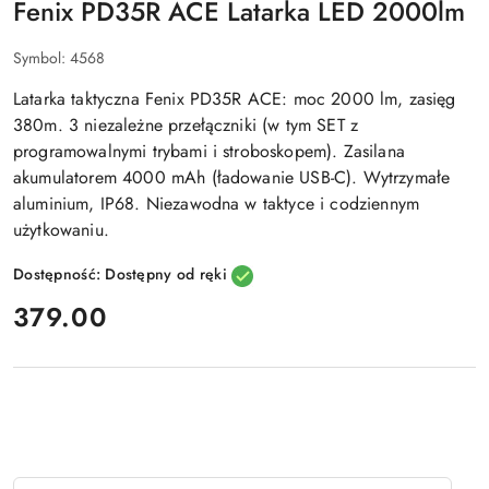
Fenix PD35R ACE Latarka LED 2000lm
Symbol:
4568
Latarka taktyczna Fenix PD35R ACE: moc 2000 lm, zasięg
380m. 3 niezależne przełączniki (w tym SET z
programowalnymi trybami i stroboskopem). Zasilana
akumulatorem 4000 mAh (ładowanie USB-C). Wytrzymałe
aluminium, IP68. Niezawodna w taktyce i codziennym
użytkowaniu.
Dostępność:
Dostępny od ręki
cena:
379.00
Ilość