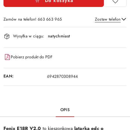
Do koszyka
Zamów na telefon! 663 663 965
Zostaw telefon
Dostępność
Wysyłka w ciągu:
natychmiast
i
Wyślij
dostawa
Pobierz produkt do PDF
EAN:
6942870308944
OPIS
Fenix E18R V2.0
to kieszonkowa
latarka edc o