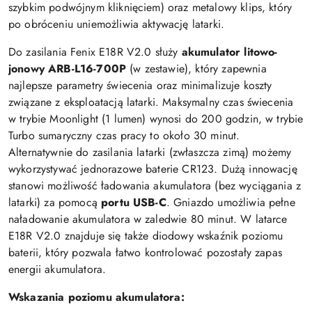
szybkim podwójnym kliknięciem) oraz metalowy klips, który
po obróceniu uniemożliwia aktywację latarki.
Do zasilania Fenix E18R V2.0 służy
akumulator litowo-
jonowy ARB-L16-700P
(w zestawie), który zapewnia
najlepsze parametry świecenia oraz minimalizuje koszty
związane z eksploatacją latarki. Maksymalny czas świecenia
w trybie Moonlight (1 lumen) wynosi do 200 godzin, w trybie
Turbo sumaryczny czas pracy to około 30 minut.
Alternatywnie do zasilania latarki (zwłaszcza zimą) możemy
wykorzystywać jednorazowe baterie CR123. Dużą innowację
stanowi możliwość ładowania akumulatora (bez wyciągania z
latarki) za pomocą
portu USB-C
. Gniazdo umożliwia pełne
naładowanie akumulatora w zaledwie 80 minut. W latarce
E18R V2.0 znajduje się także diodowy wskaźnik poziomu
baterii, który pozwala łatwo kontrolować pozostały zapas
energii akumulatora.
Wskazania poziomu akumulatora: