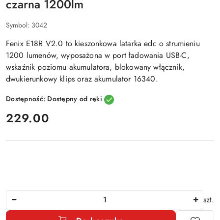
czarna 1200lm
Symbol:
3042
Fenix E18R V2.0
to kieszonkowa
latarka edc o strumieniu
1200 lumenów
, wyposażona w port ładowania USB-C,
wskaźnik poziomu akumulatora, blokowany włącznik,
dwukierunkowy klips oraz akumulator 16340.
Dostępność:
Dostępny od ręki
cena:
229.00
Ilość
szt.