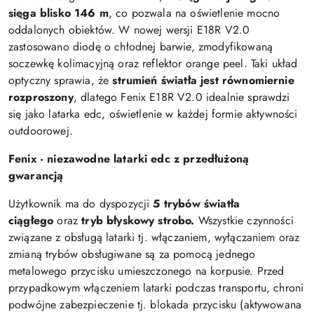
sięga blisko 146 m
, co pozwala na oświetlenie mocno
oddalonych obiektów. W nowej wersji E18R V2.0
zastosowano diodę o chłodnej barwie, zmodyfikowaną
soczewkę kolimacyjną oraz reflektor orange peel. Taki układ
optyczny sprawia, że
strumień światła jest równomiernie
rozproszony
, dlatego Fenix E18R V2.0 idealnie sprawdzi
się jako latarka edc, oświetlenie w każdej formie aktywności
outdoorowej.
Fenix - niezawodne latarki edc z przedłużoną
gwarancją
Użytkownik ma do dyspozycji
5 trybów światła
ciągłego
oraz
tryb błyskowy strobo.
Wszystkie czynności
związane z obsługą latarki tj. włączaniem, wyłączaniem oraz
zmianą trybów obsługiwane są za pomocą jednego
metalowego przycisku umieszczonego na korpusie. Przed
przypadkowym włączeniem latarki podczas transportu, chroni
podwójne zabezpieczenie tj. blokada przycisku (aktywowana