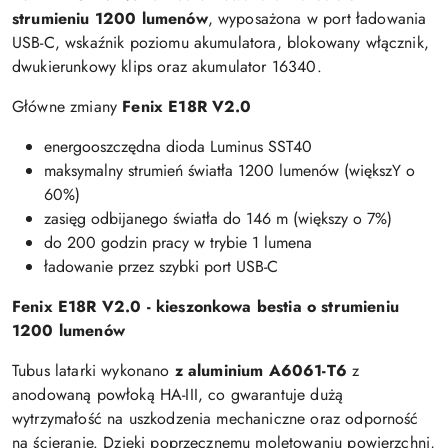
strumieniu 1200 lumenów
, wyposażona w port ładowania
USB-C, wskaźnik poziomu akumulatora, blokowany włącznik,
dwukierunkowy klips oraz akumulator 16340.
Główne zmiany
Fenix E18R V2.0
energooszczędna dioda Luminus SST40
maksymalny strumień światła 1200 lumenów (większY o
60%)
zasięg odbijanego światła do 146 m (większy o 7%)
do 200 godzin pracy w trybie 1 lumena
ładowanie przez szybki port USB-C
Fenix E18R V2.0 - kieszonkowa bestia o strumieniu
1200 lumenów
Tubus latarki wykonano
z aluminium A6061-T6
z
anodowaną powłoką HA-III, co gwarantuje dużą
wytrzymałość na uszkodzenia mechaniczne oraz odporność
na ścieranie. Dzięki poprzecznemu moletowaniu powierzchni,