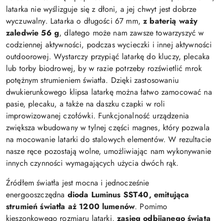
latarka nie wyślizguje się z dłoni, a jej chwyt jest dobrze
wyczuwalny. Latarka o długości 67 mm,
z baterią waży
zaledwie 56 g
, dlatego może nam zawsze towarzyszyć w
codziennej aktywności, podczas wycieczki i innej aktywności
outdoorowej. Wystarczy przypiąć latarkę do kluczy, plecaka
lub torby biodrowej, by w razie potrzeby rozświetlić mrok
potężnym strumieniem światła. Dzięki zastosowaniu
dwukierunkowego klipsa latarkę można łatwo zamocować na
pasie, plecaku, a także na daszku czapki w roli
improwizowanej czołówki. Funkcjonalność urządzenia
zwiększa wbudowany w tylnej części magnes, który pozwala
na mocowanie latarki do stalowych elementów. W rezultacie
nasze ręce pozostają wolne, umożliwiając nam wykonywanie
innych czynności wymagających użycia dwóch rąk.
Źródłem światła jest mocna i jednocześnie
energooszczędna
dioda Luminus SST40, emitująca
strumień światła aż 1200 lumenów
. Pomimo
kieszonkowego rozmiaru latarki,
zasięg odbijanego świata