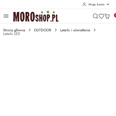
Moje konto
Przejdź do treści głównej
Przejdź do wyszukiwarki
Przejdź do moje konto
Przejdź do menu głównego
Przejdź do opisu produktu
Przejdź do stopki
Strona główna
OUTDOOR
Latarki i oświetlenie
Latarki LED