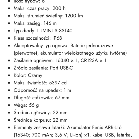
Ilość trybów: 6
Maks. czas pracy: 200 h
Maks. strumień świetlny: 1200 lm
Maks. zasięg: 146 m
Typ diody: LUMINUS SST40
Klasa szczelności: IP68
Akceptowalny typ ogniwa: Baterie jednorazowe
(pierwotne), akumulator wielokrotnego użytku (wtórne)
Zasilanie ogniwem: 16340 × 1, CR123A × 1
Źródło zasilania: Port USB-C
Kolor: Czarny
Maks. światłość: 5397 cd
Odporność na upadek: 1 m
Długość całkowita: 67 mm
Waga: 56 g
Średnica głowicy: 22 mm
Średnica korpusu: 22 mm
Elementy zestawu latarki: Akumulator Fenix ARB-L16
(16340; 700 mAh; 3,6 V; Li-ion) ×1, kabel USB, latarka,