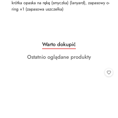
krótka opaska na rękę (smyczka) (lanyard), zapasowy o-
ring ×1 (zapasowa uszczelka)
Produkty
Warto dokupić
Pomiń karuzelę produktów
o
Produkty
Ostatnio oglądane produkty
statusie:
o
statusie: