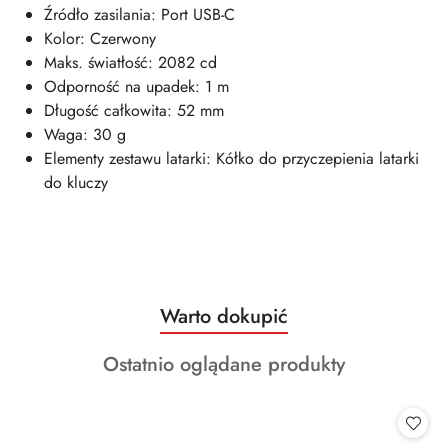
Źródło zasilania: Port USB-C
Kolor: Czerwony
Maks. światłość: 2082 cd
Odporność na upadek: 1 m
Długość całkowita: 52 mm
Waga: 30 g
Elementy zestawu latarki: Kółko do przyczepienia latarki
do kluczy
Produkty
Warto dokupić
Pomiń karuzelę produktów
o
Produkty
Ostatnio oglądane produkty
statusie:
o
statusie: