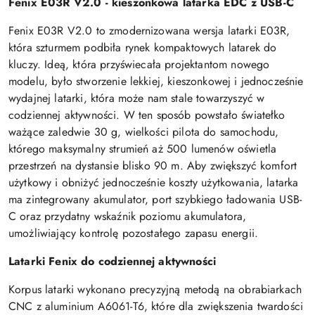
Fenix E03R V2.0 - kieszonkowa latarka EDC z USB-C
Fenix E03R V2.0 to zmodernizowana wersja latarki E03R,
która szturmem podbiła rynek kompaktowych latarek do
kluczy. Ideą, która przyświecała projektantom nowego
modelu, było stworzenie lekkiej, kieszonkowej i jednocześnie
wydajnej latarki, która może nam stale towarzyszyć w
codziennej aktywności. W ten sposób powstało światełko
ważące zaledwie 30 g, wielkości pilota do samochodu,
którego maksymalny strumień aż 500 lumenów oświetla
przestrzeń na dystansie blisko 90 m. Aby zwiększyć komfort
użytkowy i obniżyć jednocześnie koszty użytkowania, latarka
ma zintegrowany akumulator, port szybkiego ładowania USB-
C oraz przydatny wskaźnik poziomu akumulatora,
umożliwiający kontrolę pozostałego zapasu energii.
Latarki Fenix do codziennej aktywności
Korpus latarki wykonano precyzyjną metodą na obrabiarkach
CNC z aluminium A6061-T6, które dla zwiększenia twardości