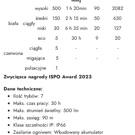
wysoki
500
1 h 20min
90
2082
średni
150
2 h 15 min
50
630
biała
ciągły
niski
30
6 h 35 min
20
127
eco
5
30 h
9
20
ciągła
5
-
-
-
czerwona
migająca
5
-
-
-
pulsacyjne
1
Zwycięzca nagrody ISPO Award 2023
Dane techniczne:
Ilość trybów: 7
Maks. czas pracy: 30 h
Maks. strumień świetlny: 500 lm
Maks. zasięg: 90 m
Klasa szczelności IP: IP66
Zasilanie ogniwem: Wbudowany akumulator