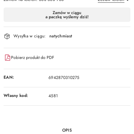
Dostępność
Zamów w ciągu
a paczkę wyślemy dziś!
i
Wyślij
dostawa
Wysyłka w ciągu:
natychmiast
Pobierz produkt do PDF
EAN:
6942870310275
Własny kod:
4581
OPIS