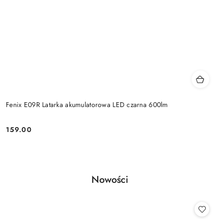
Fenix E09R Latarka akumulatorowa LED czarna 600lm
159.00
Cena:
Produkty
Nowości
Pomiń karuzelę produktów
o
statusie: