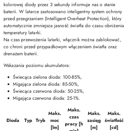
kolorowej diody przez 3 sekundy informuje nas o stanie
baterii. W latarce zastosowano inteligentny system ochrony
przed przegrzaniem (Intelligent Overheat Protection), który
automatycznie zmniejsza jasność światła do czasu obniżenia
temperatury latarki.
Na czas przewożenia latarki, włącznik można zablokować,
co chroni przed przypadkowym włączeniem światła oraz
drenażem baterii.
Wskazania poziomu akumulatora:
Świecąca zielona dioda: 100-85%,
Migająca zielona dioda: 85-50%,
Świecąca czerwona dioda: 50-25%,
Migająca czerwona dioda: 25-1%.
Maks.
Maks.
Maks.
Maks.
czas
Dioda
Typ
Tryb
moc
zasięg
światłość
pracy [h
[lm]
[m]
[cd]
min]