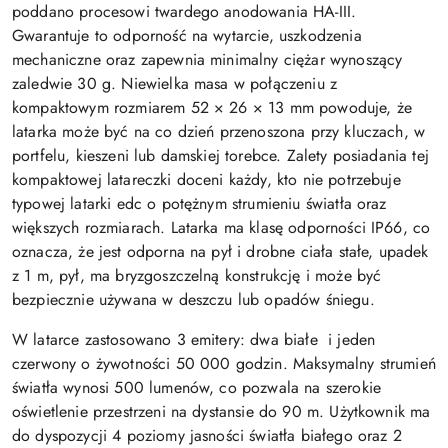
poddano procesowi twardego anodowania HA-III.
Gwarantuje to odporność na wytarcie, uszkodzenia
mechaniczne oraz zapewnia minimalny ciężar wynoszący
zaledwie 30 g. Niewielka masa w połączeniu z
kompaktowym rozmiarem 52 × 26 × 13 mm powoduje, że
latarka może być na co dzień przenoszona przy kluczach, w
portfelu, kieszeni lub damskiej torebce. Zalety posiadania tej
kompaktowej latareczki doceni każdy, kto nie potrzebuje
typowej latarki edc o potężnym strumieniu światła oraz
większych rozmiarach. Latarka ma klasę odporności IP66, co
oznacza, że jest odporna na pył i drobne ciała stałe, upadek
z 1 m, pył, ma bryzgoszczelną konstrukcję i może być
bezpiecznie używana w deszczu lub opadów śniegu.
W latarce zastosowano 3 emitery: dwa białe i jeden
czerwony o żywotności 50 000 godzin. Maksymalny strumień
światła wynosi 500 lumenów, co pozwala na szerokie
oświetlenie przestrzeni na dystansie do 90 m. Użytkownik ma
do dyspozycji 4 poziomy jasności światła białego oraz 2