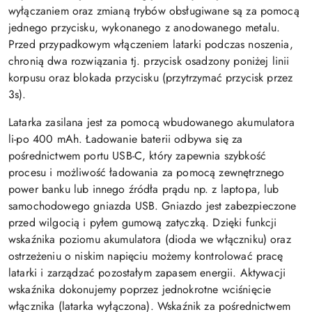
wyłączaniem oraz zmianą trybów obsługiwane są za pomocą
jednego przycisku, wykonanego z anodowanego metalu.
Przed przypadkowym włączeniem latarki podczas noszenia,
chronią dwa rozwiązania tj. przycisk osadzony poniżej linii
korpusu oraz blokada przycisku (przytrzymać przycisk przez
3s).
Latarka zasilana jest za pomocą wbudowanego akumulatora
li-po 400 mAh. Ładowanie baterii odbywa się za
pośrednictwem portu USB-C, który zapewnia szybkość
procesu i możliwość ładowania za pomocą zewnętrznego
power banku lub innego źródła prądu np. z laptopa, lub
samochodowego gniazda USB. Gniazdo jest zabezpieczone
przed wilgocią i pyłem gumową zatyczką. Dzięki funkcji
wskaźnika poziomu akumulatora (dioda we włączniku) oraz
ostrzeżeniu o niskim napięciu możemy kontrolować pracę
latarki i zarządzać pozostałym zapasem energii. Aktywacji
wskaźnika dokonujemy poprzez jednokrotne wciśnięcie
włącznika (latarka wyłączona). Wskaźnik za pośrednictwem