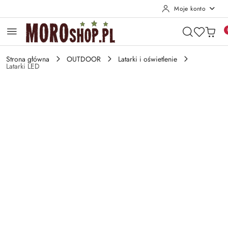
Moje konto
Przejdź do treści głównej
Przejdź do wyszukiwarki
Przejdź do moje konto
Przejdź do menu głównego
Przejdź do opisu produktu
Przejdź do stopki
Strona główna
OUTDOOR
Latarki i oświetlenie
Latarki LED