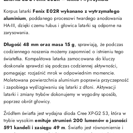
Korpus latarki
Fenix E02R wykonano z wytrzymałego
aluminium
, poddanego procesowi twardego anodowania
HA-III, dzięki czemu tubus i głowica latarki są odporne na
zarysowania.
Długość 48 mm oraz masa
15 g
, sprawiają, że podczas
codziennego noszenia możemy zapomnieć o istnieniu tego
światełka. Kompaktowa latarka zamocowana do kluczy
doskonale sprawdzi się podczas codziennej aktywności,
pomagając rozjaśnić mrok w odpowiednim momencie.
Moletowana powierzchnia aluminium poprawia przyczepność
i zapobiega wyślizgiwaniu się latarki z dłoni. Aktywacji
latarki i zmiany trybów dokonujemy w wygodny sposób,
poprzez obrót głowicy.
Źródłem światła jest wydajna dioda Cree XP-G2 S3, która w
trybie wysokim
emituje strumień 200 lumenów o jasności
591 kandeli i zasięgu 49 m
. Światło jest równomiernie i