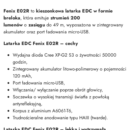
Fenix E02R
to
kieszonkowa latarka EDC w formie
breloka
, która emituje
strumień 200
lumenów
o
zasięgu
do 49 m, wyposażona w zintegrowany
akumulator oraz port ładowania micro-USB.
Latarka EDC Fenix E02R – cechy
Wydajna dioda Cree XP-G2 S3 o żywotności 50000
godzin,
Zintegrowany akumulator litowo-polimerowy o pojemności
120 mAh,
Port ładowania micro-USB,
Włączania/ wyłączanie poprze obrót głowicy,
Soczewka o wysokiej transmisji światła z powłoką
antyrefleksyjną,
Korpus z aluminium A6061-T6,
Trudnościeralne anodowanie typu HAIII (twarde).
Latarka EDC Fenix E02R – lekka i wytrzymała