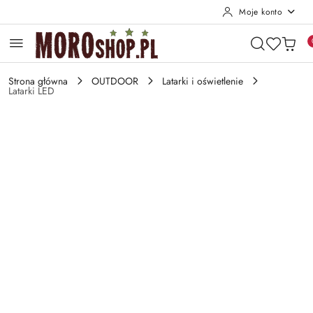
Moje konto
Przejdź do treści głównej
Przejdź do wyszukiwarki
Przejdź do moje konto
Przejdź do menu głównego
Przejdź do opisu produktu
Przejdź do stopki
Strona główna
OUTDOOR
Latarki i oświetlenie
Latarki LED