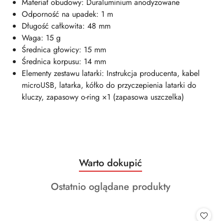
Materiał obudowy: Duraluminium anodyzowane
Odporność na upadek: 1 m
Długość całkowita: 48 mm
Waga: 15 g
Średnica głowicy: 15 mm
Średnica korpusu: 14 mm
Elementy zestawu latarki: Instrukcja producenta, kabel
microUSB, latarka, kółko do przyczepienia latarki do
kluczy, zapasowy o-ring ×1 (zapasowa uszczelka)
Produkty
Warto dokupić
Pomiń karuzelę produktów
o
Produkty
Ostatnio oglądane produkty
statusie:
o
statusie: