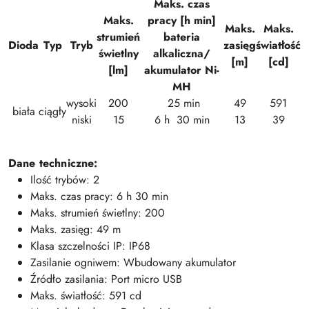
Maks. czas
Maks.
pracy [h min]
Maks.
Maks.
strumień
bateria
Dioda
Typ
Tryb
zasięg
światłość
świetlny
alkaliczna/
[m]
[cd]
[lm]
akumulator Ni-
MH
wysoki
200
25 min
49
591
biała
ciągły
niski
15
6 h 30 min
13
39
Dane techniczne:
Ilość trybów: 2
Maks. czas pracy: 6 h 30 min
Maks. strumień świetlny: 200
Maks. zasięg: 49 m
Klasa szczelności IP: IP68
Zasilanie ogniwem: Wbudowany akumulator
Źródło zasilania: Port micro USB
Maks. światłość: 591 cd