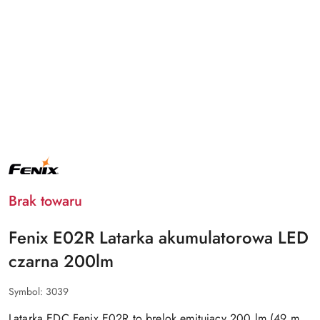
NAZWA
PRODUCENTA:
FENIX
Brak towaru
Fenix E02R Latarka akumulatorowa LED
czarna 200lm
Symbol:
3039
Latarka EDC Fenix E02R to brelok emitujący 200 lm (49 m