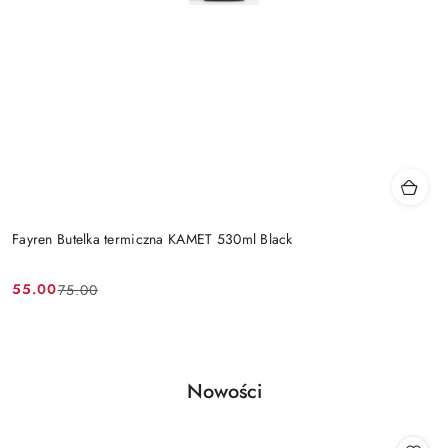
Fayren Butelka termiczna KAMET 530ml Black
55.00
75.00
Cena
Cena
promocyjna:
przed
promocją:
Produkty
Nowości
Pomiń karuzelę produktów
o
statusie: