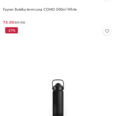
Fayren Butelka termiczna COMO 500ml White
75.00
89.90
Cena
Cena
promocyjna:
przed
-27%
promocją: