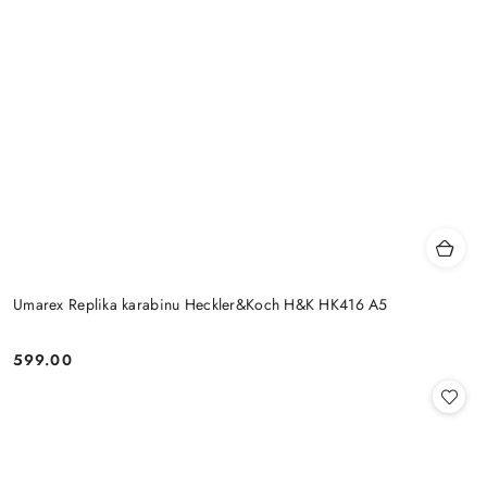
Umarex Replika karabinu Heckler&Koch H&K HK416 A5
599.00
Cena: