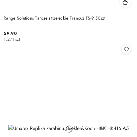
Range Solutions Tarcze strzeleckie Francuz TS-9 50szt
59.90
Cena:
1.2
/
1 szt