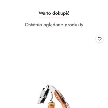
Produkty
Warto dokupić
Pomiń karuzelę produktów
o
Produkty
Ostatnio oglądane produkty
statusie:
o
statusie: