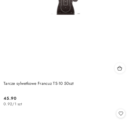
Tarcze sylwetkowe Francuz TS-10 50szt
45.90
Cena:
0.92
/
1 szt