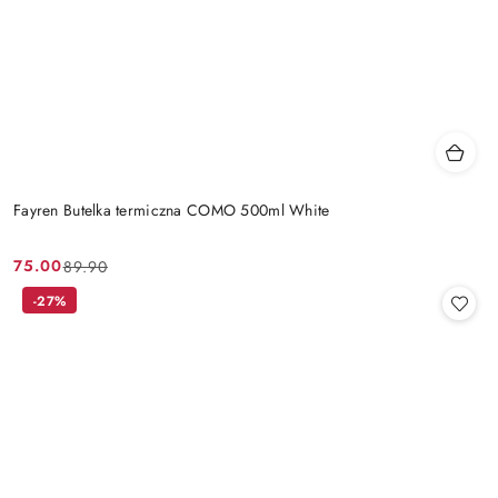
Fayren Butelka termiczna COMO 500ml White
75.00
89.90
Cena
Cena
promocyjna:
przed
-27%
promocją: