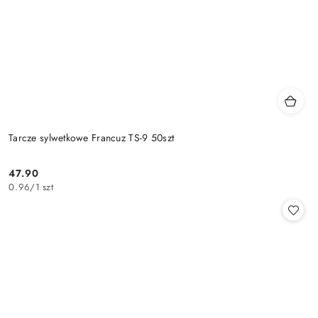
Tarcze sylwetkowe Francuz TS-9 50szt
47.90
Cena:
0.96
/
1 szt