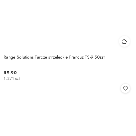
Range Solutions Tarcze strzeleckie Francuz TS-9 50szt
59.90
Cena:
1.2
/
1 szt