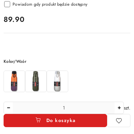
Powiadom gdy produkt będzie dostępny
cena:
89.90
Wariant
Kolor/Wzór
Ilość
szt.
Do koszyka