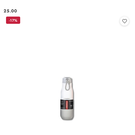
25.00
Cena:
-17%