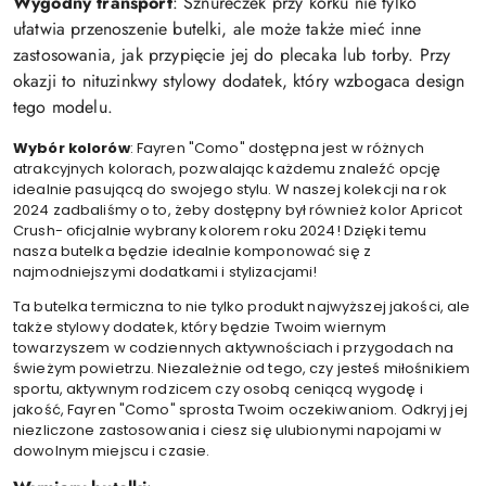
Wygodny transport
: Sznureczek przy korku nie tylko
ułatwia przenoszenie butelki, ale może także mieć inne
zastosowania, jak przypięcie jej do plecaka lub torby. Przy
okazji to nituzinkwy stylowy dodatek, który wzbogaca design
tego modelu.
Wybór kolorów
: Fayren "Como" dostępna jest w różnych
atrakcyjnych kolorach, pozwalając każdemu znaleźć opcję
idealnie pasującą do swojego stylu. W naszej kolekcji na rok
2024 zadbaliśmy o to, żeby dostępny był również kolor Apricot
Crush- oficjalnie wybrany kolorem roku 2024! Dzięki temu
nasza butelka będzie idealnie komponować się z
najmodniejszymi dodatkami i stylizacjami!
Ta butelka termiczna to nie tylko produkt najwyższej jakości, ale
także stylowy dodatek, który będzie Twoim wiernym
towarzyszem w codziennych aktywnościach i przygodach na
świeżym powietrzu. Niezależnie od tego, czy jesteś miłośnikiem
sportu, aktywnym rodzicem czy osobą ceniącą wygodę i
jakość, Fayren "Como" sprosta Twoim oczekiwaniom. Odkryj jej
niezliczone zastosowania i ciesz się ulubionymi napojami w
dowolnym miejscu i czasie.