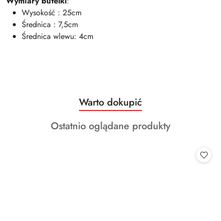
Wymiary butelki
:
Wysokość : 25cm
Średnica : 7,5cm
Średnica wlewu: 4cm
Produkty
Warto dokupić
Pomiń karuzelę produktów
o
Produkty
Ostatnio oglądane produkty
statusie:
o
statusie: