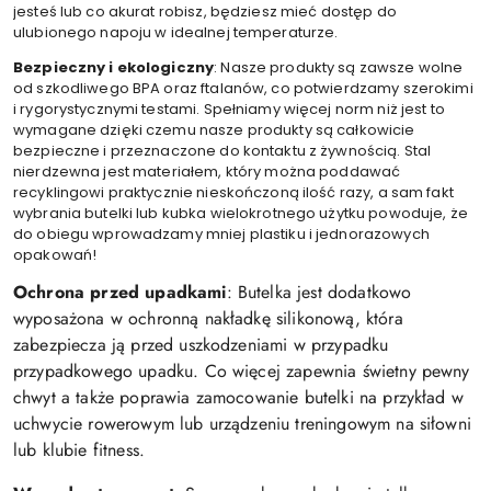
jesteś lub co akurat robisz, będziesz mieć dostęp do
ulubionego napoju w idealnej temperaturze.
Bezpieczny i ekologiczny
: Nasze produkty są zawsze wolne
od szkodliwego BPA oraz ftalanów, co potwierdzamy szerokimi
i rygorystycznymi testami. Spełniamy więcej norm niż jest to
wymagane dzięki czemu nasze produkty są całkowicie
bezpieczne i przeznaczone do kontaktu z żywnością. Stal
nierdzewna jest materiałem, który można poddawać
recyklingowi praktycznie nieskończoną ilość razy, a sam fakt
wybrania butelki lub kubka wielokrotnego użytku powoduje, że
do obiegu wprowadzamy mniej plastiku i jednorazowych
opakowań!
Ochrona przed upadkami
: Butelka jest dodatkowo
wyposażona w ochronną nakładkę silikonową, która
zabezpiecza ją przed uszkodzeniami w przypadku
przypadkowego upadku. Co więcej zapewnia świetny pewny
chwyt a także poprawia zamocowanie butelki na przykład w
uchwycie rowerowym lub urządzeniu treningowym na siłowni
lub klubie fitness.