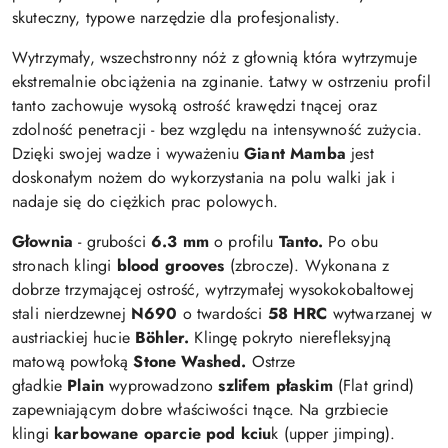
skuteczny, typowe narzędzie dla profesjonalisty.
Wytrzymały, wszechstronny nóż z głownią która wytrzymuje
ekstremalnie obciążenia na zginanie. Łatwy w ostrzeniu profil
tanto zachowuje wysoką ostrość krawędzi tnącej oraz
zdolność penetracji - bez względu na intensywność zużycia.
Dzięki swojej wadze i wyważeniu
Giant Mamba
jest
doskonałym nożem do wykorzystania na polu walki jak i
nadaje się do ciężkich prac polowych.
Głownia
- grubości
6.3 mm
o profilu
Tanto.
Po obu
stronach klingi
blood grooves
(zbrocze). Wykonana z
dobrze trzymającej ostrość, wytrzymałej wysokokobaltowej
stali nierdzewnej
N690
o twardości
58 HRC
wytwarzanej w
austriackiej hucie
Böhler.
Klingę pokryto nierefleksyjną
matową powłoką
Stone Washed.
Ostrze
gładkie
Plain
wyprowadzono
szlifem płaskim
(Flat grind)
zapewniającym dobre właściwości tnące. Na grzbiecie
klingi
karbowane oparcie pod kciu
k (upper jimping).