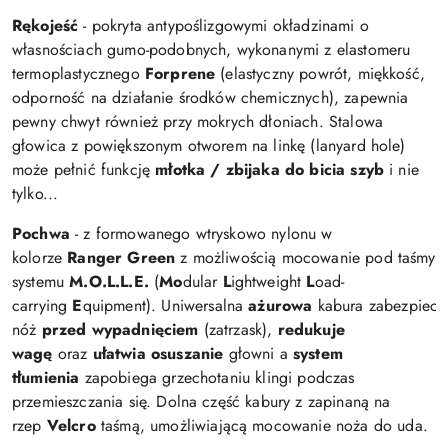
Rękojeść
- pokryta antypoślizgowymi okładzinami o
własnościach gumo-podobnych, wykonanymi z elastomeru
termoplastycznego
Forprene
(elastyczny powrót, miękkość,
odporność na działanie środków chemicznych), zapewnia
pewny chwyt również przy mokrych dłoniach. Stalowa
głowica z powiększonym otworem na linkę (lanyard hole)
może pełnić funkcję
młotka / zbijaka do bicia szyb
i nie
tylko...
Pochwa
- z formowanego wtryskowo nylonu w
kolorze
Ranger Green
z możliwością mocowanie pod taśmy
systemu
M.O.L.L.E.
(
Mo
dular
L
ightweight
L
oad-
carrying
E
quipment). Uniwersalna
ażurowa
kabura zabezpiecz
nóż
przed wypadnięciem
(zatrzask),
redukuje
wagę
oraz
ułatwia osuszanie
głowni a
system
tłumienia
zapobiega grzechotaniu klingi podczas
przemieszczania się. Dolna część kabury z zapinaną na
rzep
Velcro
taśmą, umożliwiającą mocowanie noża do uda.