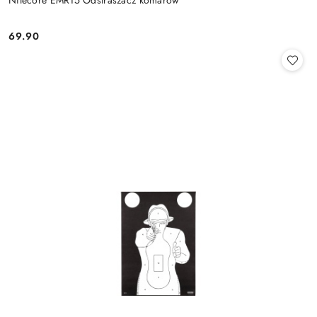
Nitecore EMR15 Odstraszacz komarów
69.90
Cena: