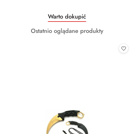
Produkty
Warto dokupić
Pomiń karuzelę produktów
o
Produkty
Ostatnio oglądane produkty
statusie:
o
statusie: