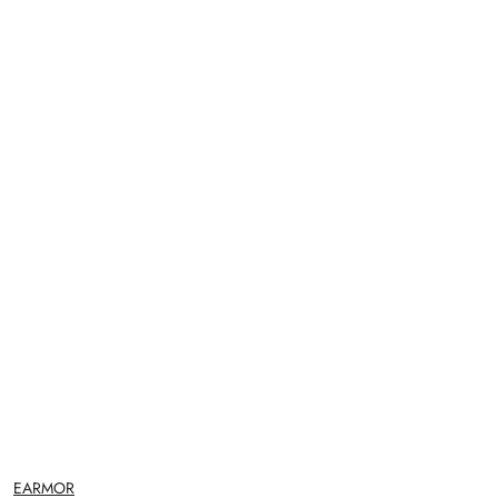
NAZWA
EARMOR
PRODUCENTA: