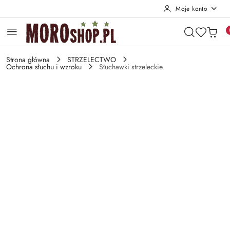
Moje konto
Przejdź do treści głównej
Przejdź do wyszukiwarki
Przejdź do moje konto
Przejdź do menu głównego
Przejdź do opisu produktu
Przejdź do stopki
Strona główna
STRZELECTWO
Ochrona słuchu i wzroku
Słuchawki strzeleckie