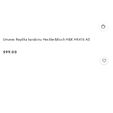
Umarex Replika karabinu Heckler&Koch H&K HK416 A5
599.00
Cena: