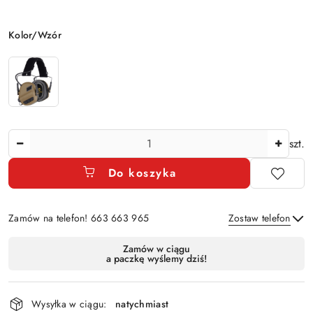
Wariant
Kolor/Wzór
Ilość
szt.
Do koszyka
Zamów na telefon! 663 663 965
Zostaw telefon
Dostępność
Zamów w ciągu
a paczkę wyślemy dziś!
i
Wyślij
dostawa
Wysyłka w ciągu:
natychmiast