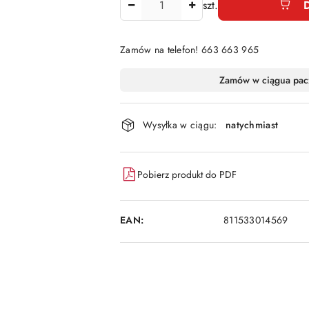
szt.
Zamów na telefon! 663 663 965
Dostępność
Zamów w ciągu
a pac
i
dostawa
Wysyłka w ciągu:
natychmiast
Pobierz produkt do PDF
EAN:
811533014569