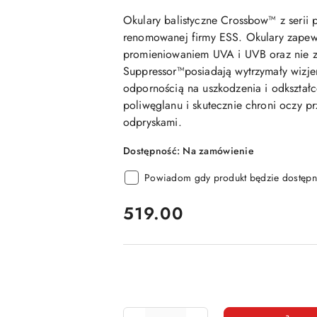
Okulary balistyczne Crossbow™
z serii
renomowanej firmy ESS. Okulary
zapew
promieniowaniem UVA i UVB
oraz nie 
Suppressor™posiadają
wytrzymały wizje
odpornością na uszkodzenia i odkształc
poliwęglanu i skutecznie chroni oczy p
odpryskami.
Dostępność:
Na zamówienie
Powiadom gdy produkt będzie dostępn
cena:
519.00
Ilość