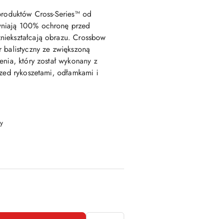
 produktów Cross-Series™ od
niają 100% ochronę przed
zniekształcają obrazu. Crossbow
r balistyczny
ze zwiększoną
enia, który został wykonany z
rzed rykoszetami, odłamkami i
y