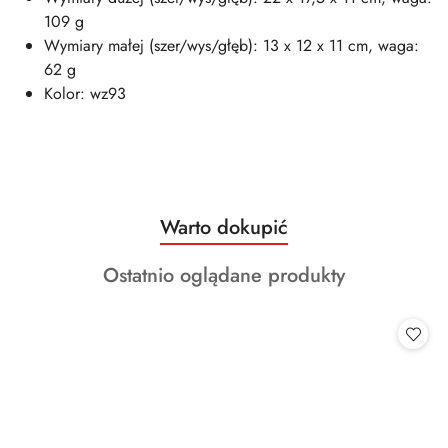
109 g
Wymiary małej (szer/wys/głęb): 13 x 12 x 11 cm, waga:
62 g
Kolor: wz93
Produkty
Warto dokupić
Pomiń karuzelę produktów
o
Produkty
Ostatnio oglądane produkty
statusie:
o
statusie: