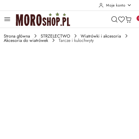
Moje konto
Przejdź do treści głównej
Przejdź do wyszukiwarki
Przejdź do moje konto
Przejdź do menu głównego
Przejdź do opisu produktu
Przejdź do stopki
Strona główna
STRZELECTWO
Wiatrówki i akcesoria
Akcesoria do wiatrówek
Tarcze i kulochwyty