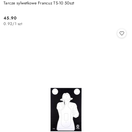
Tarcze sylwetkowe Francuz TS-10 50szt
45.90
Cena:
0.92
/
1 szt