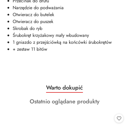
Przecinak do drutu
Narzędzie do podważania
Otwieracz do butelek
Otwieracz do puszek
Skrobak do ryb
Śrubokręt krzyżakowy mały wbudowany
1 gniazdo z przejściówką na końcówki śrubokrętów
+ zestaw 11 bitów
Produkty
Warto dokupić
Pomiń karuzelę produktów
o
Produkty
Ostatnio oglądane produkty
statusie:
o
statusie: