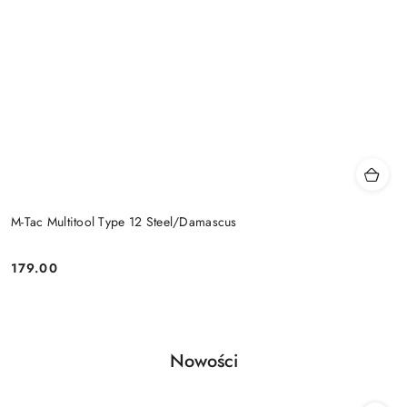
M-Tac Multitool Type 12 Steel/Damascus
179.00
Cena:
Produkty
Nowości
Pomiń karuzelę produktów
o