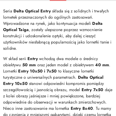
Seria
Delta Optical Entry
składa się z solidnych i trwałych
lornetek przeznaczonych do ogólnych zastosowań.
Wprowadzone na rynek, jako kontynuacja modeli
Delta
Optical Taiga
, zostały ulepszone poprzez wzmocnienie
konstrukcji i udoskonalenie optyki, aby dalej cieszyć
użytkowników niesłabnącą popularnością jako lornetki tanie i
solidne.
W skład serii
Entry
wchodzą dwa modele o średnicy
obiektywu
50 mm
oraz jeden model z obiektywem
40 mm
.
Lornetki
Entry 10x50 i 7x50
to klasyczne lornetki
turystyczne o uniwersalnych parametrach.
Delta Optical
Entry 10x50
stanowi odpowiedni kompromis pomiędzy
szczegółowością i jasnością obrazu, model
Entry 7x50
daje
z kolei obrazy jaśniejsze i mniej powiększone, bardziej
odpowiednie do obserwacji w warunkach zmierzchowych.
Nieco inne zastosowanie ma lornetka
Entry 8x40
. Tu mamy
do czynienia z mniejszymi gabarytami, dzięki czemu lornetka