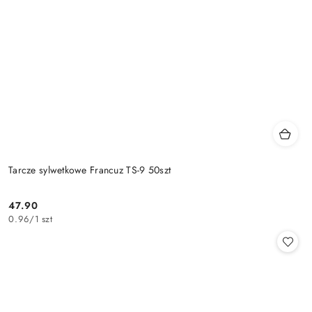
Tarcze sylwetkowe Francuz TS-9 50szt
47.90
Cena:
0.96
/
1 szt