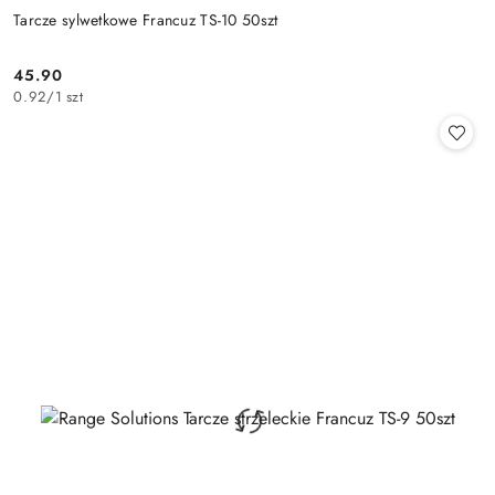
Tarcze sylwetkowe Francuz TS-10 50szt
45.90
Cena:
0.92
/
1 szt