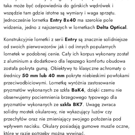
taka może być odpowiednia do górskich wędrówek i
wszędzie tam gdzie istotne są wymiary i waga sprzętu.
Jednocześnie lornetka
Entry 8x40
ma szerokie pole
widzenia, jedno z najszerszych w lornetkach
Delta Optical
.
Konstrukcyjnie lornetki z serii
Entry
są znacznie solidniejsze
od swoich pierwowzorów jak i od innych popularnych
lornetek w podobnej cenie. Cały ich korpus wykonany został
z aluminium a dodatkowo dla lepszego komfortu obudowa
została pokryta gumą. Obiektywy to klasyczne achromaty o
średnicy
50 mm lub 40 mm
pokryte niebieskimi powłokami
przeciwodbiciowymi. Lornetkę wyróżnia zastosowanie
pryzmatów wykonanych ze szkła
BaK4
, dzięki czemu nie
obserwujemy pociemnienia brzegowego typowego dla
pryzmatów wykonanych ze
szkła BK7
. Uwagę zwraca
solidny mostek okularowy, nie wykazujący luzów czy
przechyłów oraz nie zmieniający swojego położenia pod
wpływem nacisku. Okulary posiadają gumowe muszle oczne,
które w razie potrzeby można wywinąć.