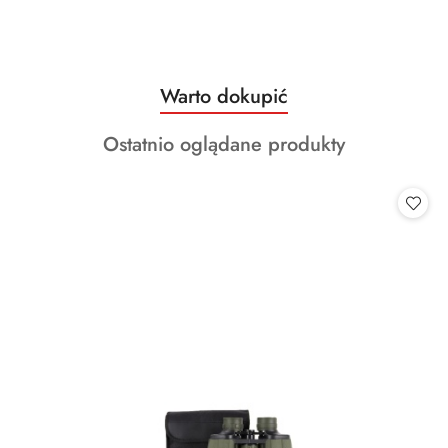
Produkty
Warto dokupić
Pomiń karuzelę produktów
o
Produkty
Ostatnio oglądane produkty
statusie:
o
statusie: