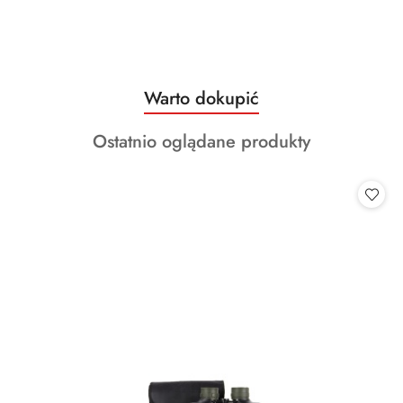
Produkty
Warto dokupić
Pomiń karuzelę produktów
o
Produkty
Ostatnio oglądane produkty
statusie:
o
statusie: