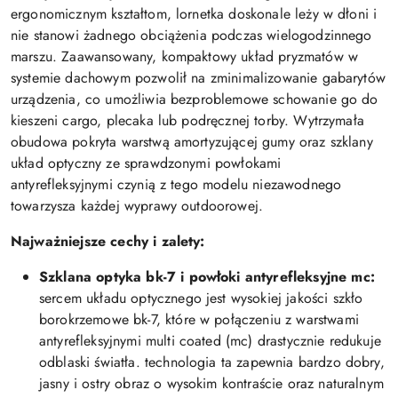
ergonomicznym kształtom, lornetka doskonale leży w dłoni i
nie stanowi żadnego obciążenia podczas wielogodzinnego
marszu. Zaawansowany, kompaktowy układ pryzmatów w
systemie dachowym pozwolił na zminimalizowanie gabarytów
urządzenia, co umożliwia bezproblemowe schowanie go do
kieszeni cargo, plecaka lub podręcznej torby. Wytrzymała
obudowa pokryta warstwą amortyzującej gumy oraz szklany
układ optyczny ze sprawdzonymi powłokami
antyrefleksyjnymi czynią z tego modelu niezawodnego
towarzysza każdej wyprawy outdoorowej.
Najważniejsze cechy i zalety:
Szklana optyka bk-7 i powłoki antyrefleksyjne mc:
sercem układu optycznego jest wysokiej jakości szkło
borokrzemowe bk-7, które w połączeniu z warstwami
antyrefleksyjnymi multi coated (mc) drastycznie redukuje
odblaski światła. technologia ta zapewnia bardzo dobry,
jasny i ostry obraz o wysokim kontraście oraz naturalnym