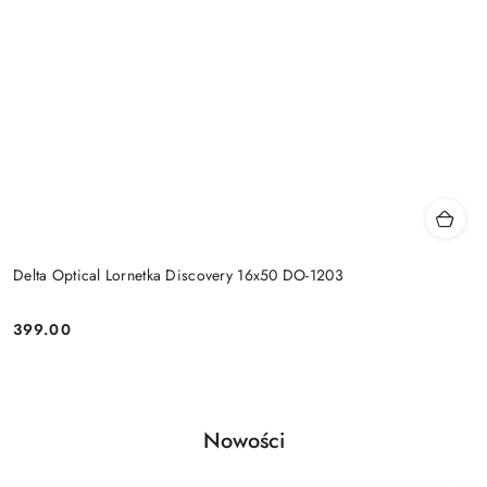
Delta Optical Lornetka Discovery 16x50 DO-1203
399.00
Cena:
Produkty
Nowości
Pomiń karuzelę produktów
o