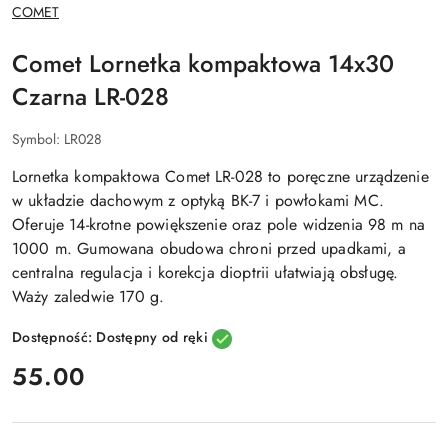
NAZWA
COMET
PRODUCENTA:
Comet Lornetka kompaktowa 14x30
Czarna LR-028
Symbol:
LR028
Lornetka kompaktowa Comet LR-028 to poręczne urządzenie
w układzie dachowym z optyką BK-7 i powłokami MC.
Oferuje 14-krotne powiększenie oraz pole widzenia 98 m na
1000 m. Gumowana obudowa chroni przed upadkami, a
centralna regulacja i korekcja dioptrii ułatwiają obsługę.
Waży zaledwie 170 g.
Dostępność:
Dostępny od ręki
cena:
55.00