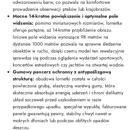
odwzorowaniu barw, co pozwala na komfortowe
prowadzenie obserwacji ptaków lub krajobrazów.
Mocne 14-krotne powiększenie i optymalne pole
widzenia:
pomimo miniaturowych rozmiarów, lornetka
oferuje potężne, aż 14-krotne przybliżenie obrazu.
liniowe pole widzenia wynoszące 98 metrów na
dystansie 1000 metrów pozwala na sprawne śledzenie
obiektów w ruchu, dzięki czemu model ten rewelacyjnie
sprawdza się podczas oglądania wydarzeń sportowych,
koncertów estradowych czy jachtów na otwartej wodzie.
Gumowy pancerz ochronny z antypoślizgową
strukturą:
obudowa lornetki została w całości
powleczona grubą, elastyczną warstwą gumy, która
skutecznie absorbuje energię uderzeń i chroni delikatny
układ soczewek przed uszkodzeniem w razie
przypadkowego upadku. specjalne wypukłe, fakturowane
panele gwarantują pewny, stabilny chwyt nawet w
mokrych dłoniach lub podczas obfitych opadów
deszczu.