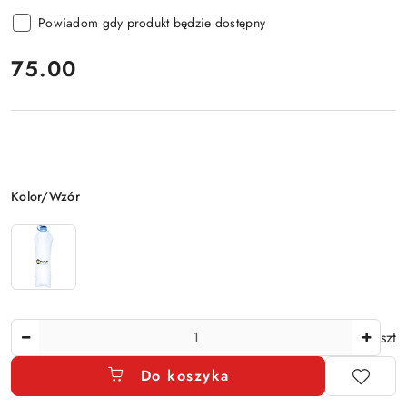
Powiadom gdy produkt będzie dostępny
cena:
75.00
Wariant
Kolor/Wzór
Ilość
szt
Do koszyka