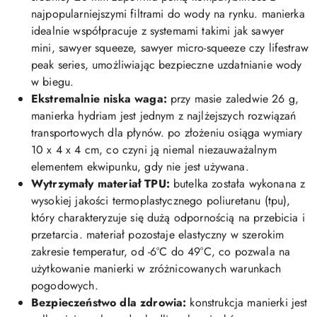
najpopularniejszymi filtrami do wody na rynku. manierka
idealnie współpracuje z systemami takimi jak sawyer
mini, sawyer squeeze, sawyer micro-squeeze czy lifestraw
peak series, umożliwiając bezpieczne uzdatnianie wody
w biegu.
Ekstremalnie niska waga:
przy masie zaledwie 26 g,
manierka hydriam jest jednym z najlżejszych rozwiązań
transportowych dla płynów. po złożeniu osiąga wymiary
10 x 4 x 4 cm, co czyni ją niemal niezauważalnym
elementem ekwipunku, gdy nie jest używana.
Wytrzymały materiał TPU:
butelka została wykonana z
wysokiej jakości termoplastycznego poliuretanu (tpu),
który charakteryzuje się dużą odpornością na przebicia i
przetarcia. materiał pozostaje elastyczny w szerokim
zakresie temperatur, od -6°C do 49°C, co pozwala na
użytkowanie manierki w zróżnicowanych warunkach
pogodowych.
Bezpieczeństwo dla zdrowia:
konstrukcja manierki jest