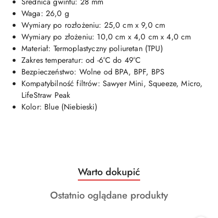
Średnica gwintu: 28 mm
Waga: 26,0 g
Wymiary po rozłożeniu: 25,0 cm x 9,0 cm
Wymiary po złożeniu: 10,0 cm x 4,0 cm x 4,0 cm
Materiał: Termoplastyczny poliuretan (TPU)
Zakres temperatur: od -6°C do 49°C
Bezpieczeństwo: Wolne od BPA, BPF, BPS
Kompatybilność filtrów: Sawyer Mini, Squeeze, Micro,
LifeStraw Peak
Kolor: Blue (Niebieski)
Produkty
Warto dokupić
Pomiń karuzelę produktów
o
Produkty
Ostatnio oglądane produkty
statusie:
o