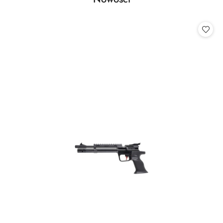
Pomiń karuzelę produktów
o
statusie: