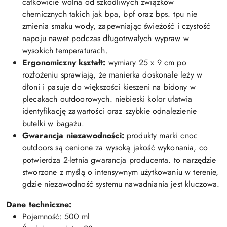
całkowicie wolna od szkodliwych związków
chemicznych takich jak bpa, bpf oraz bps. tpu nie
zmienia smaku wody, zapewniając świeżość i czystość
napoju nawet podczas długotrwałych wypraw w
wysokich temperaturach.
Ergonomiczny kształt:
wymiary 25 x 9 cm po
rozłożeniu sprawiają, że manierka doskonale leży w
dłoni i pasuje do większości kieszeni na bidony w
plecakach outdoorowych. niebieski kolor ułatwia
identyfikację zawartości oraz szybkie odnalezienie
butelki w bagażu.
Gwarancja niezawodności:
produkty marki cnoc
outdoors są cenione za wysoką jakość wykonania, co
potwierdza 2-letnia gwarancja producenta. to narzędzie
stworzone z myślą o intensywnym użytkowaniu w terenie,
gdzie niezawodność systemu nawadniania jest kluczowa.
Dane techniczne:
Pojemność: 500 ml