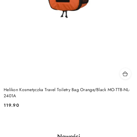
Helikon Kosmetyczka Travel Toiletry Bag Orange/Black MO-TTB-NL-
2401A
119.90
Cena:
Produkty
Nowości