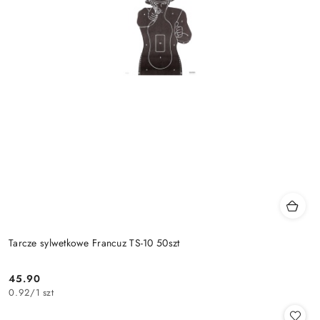
Tarcze sylwetkowe Francuz TS-10 50szt
45.90
Cena:
0.92
/
1 szt