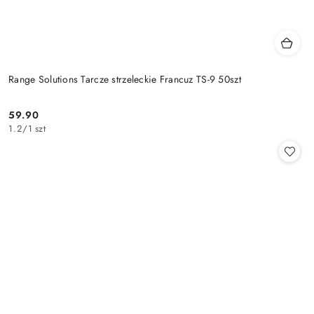
Range Solutions Tarcze strzeleckie Francuz TS-9 50szt
59.90
Cena:
1.2
/
1 szt