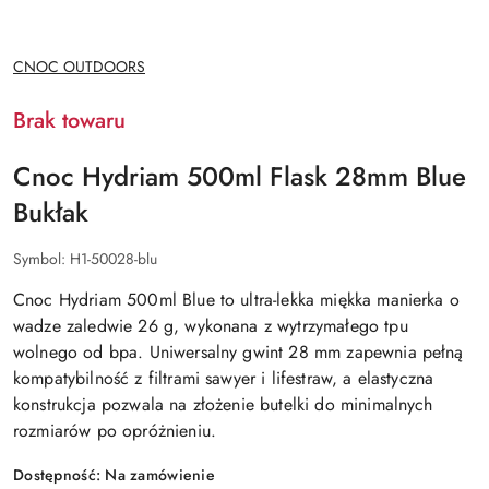
NAZWA
CNOC OUTDOORS
PRODUCENTA:
Brak towaru
Cnoc Hydriam 500ml Flask 28mm Blue
Bukłak
Symbol:
H1-50028-blu
Cnoc Hydriam 500ml Blue to ultra-lekka miękka manierka o
wadze zaledwie 26 g, wykonana z wytrzymałego tpu
wolnego od bpa. Uniwersalny gwint 28 mm zapewnia pełną
kompatybilność z filtrami sawyer i lifestraw, a elastyczna
konstrukcja pozwala na złożenie butelki do minimalnych
rozmiarów po opróżnieniu.
Dostępność:
Na zamówienie