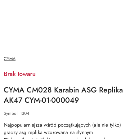
NAZWA
CYMA
PRODUCENTA:
Brak towaru
CYMA CM028 Karabin ASG Replika
AK47 CYM-01-000049
Symbol:
1304
Najpopularniejsza
wśród początkujących (ale nie tylko)
graczy asg replika
wzorowana na słynnym