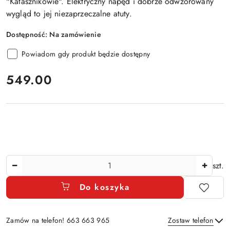
"Kałasznikowie"
.
Elektryczny napęd
i dobrze odwzorowany
wygląd to jej niezaprzeczalne atuty.
Dostępność:
Na zamówienie
Powiadom gdy produkt będzie dostępny
cena:
549.00
Ilość
szt.
Do koszyka
Zamów na telefon! 663 663 965
Zostaw telefon