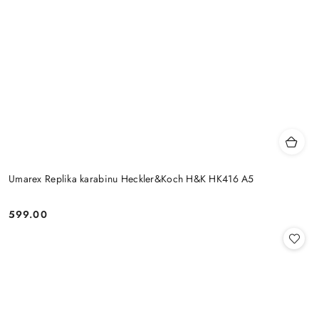
Umarex Replika karabinu Heckler&Koch H&K HK416 A5
599.00
Cena: