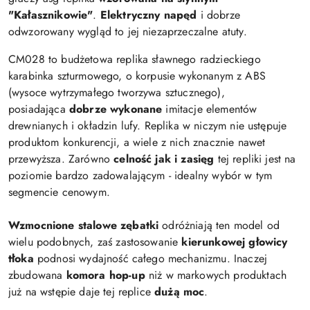
"Kałasznikowie"
.
Elektryczny napęd
i dobrze
odwzorowany wygląd to jej niezaprzeczalne atuty.
CM028 to budżetowa replika sławnego radzieckiego
karabinka szturmowego, o korpusie wykonanym z ABS
(wysoce wytrzymałego tworzywa sztucznego),
posiadająca
dobrze wykonane
imitacje elementów
drewnianych i okładzin lufy. Replika w niczym nie ustępuje
produktom konkurencji, a wiele z nich znacznie nawet
przewyższa. Zarówno
celność jak i zasięg
tej repliki jest na
poziomie bardzo zadowalającym - idealny wybór w tym
segmencie cenowym.
Wzmocnione stalowe zębatki
odróżniają ten model od
wielu podobnych, zaś zastosowanie
kierunkowej głowicy
tłoka
podnosi wydajność całego mechanizmu. Inaczej
zbudowana
komora hop-up
niż w markowych produktach
już na wstępie daje tej replice
dużą moc
.