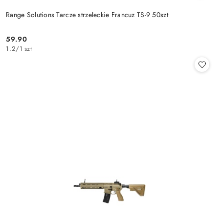
Range Solutions Tarcze strzeleckie Francuz TS-9 50szt
59.90
Cena:
1.2
/
1 szt