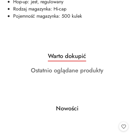
Hop-up: jest, regulowany
Rodzaj magazynka: Hi-cap
Pojemność magazynka: 500 kulek
Produkty
Warto dokupić
Pomiń karuzelę produktów
o
Produkty
Ostatnio oglądane produkty
statusie:
o
statusie:
Produkty
Nowości
Pomiń karuzelę produktów
o
statusie: