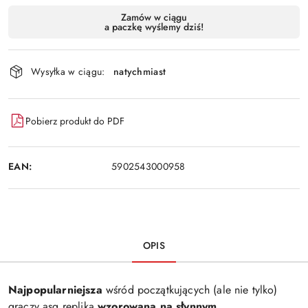
Dostępność
Zamów w ciągu
a paczkę wyślemy dziś!
i
Wyślij
dostawa
Wysyłka w ciągu:
natychmiast
Pobierz produkt do PDF
EAN:
5902543000958
OPIS
Najpopularniejsza
wśród początkujących (ale nie tylko)
graczy asg replika
wzorowana na słynnym