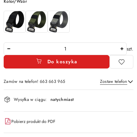
Wariant
Kolor/Wzór
Ilość
szt.
Do koszyka
Zamów na telefon! 663 663 965
Zostaw telefon
Dostępność
Wysyłka w ciągu:
natychmiast
i
Wyślij
dostawa
Pobierz produkt do PDF