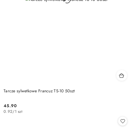
Tarcze sylwetkowe Francuz TS-10 50szt
45.90
Cena:
0.92
/
1 szt