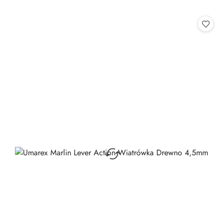
o
statusie: