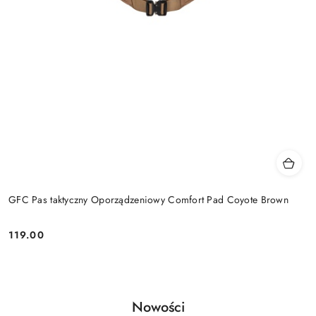
GFC Pas taktyczny Oporządzeniowy Comfort Pad Coyote Brown
119.00
Cena:
Produkty
Nowości
Pomiń karuzelę produktów