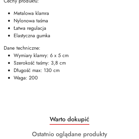
Cechy produktu:
Metalowa klamra
Nylonowa taśma
Łatwa regulacja
Elastyczna gumka
Dane techniczne:
Wymiary klamry: 6 x 5 cm
Szerokość taśmy: 3,8 cm
Długość max: 130 cm
Waga: 200
Produkty
Warto dokupić
Pomiń karuzelę produktów
o
Produkty
Ostatnio oglądane produkty
statusie: