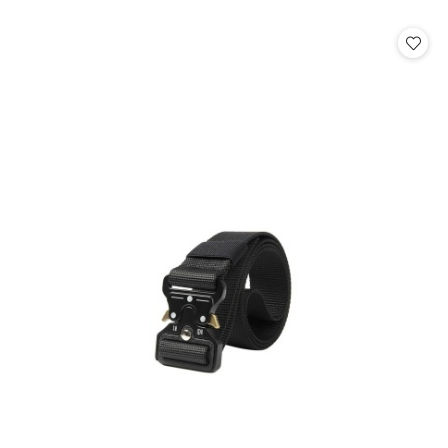
o
statusie: