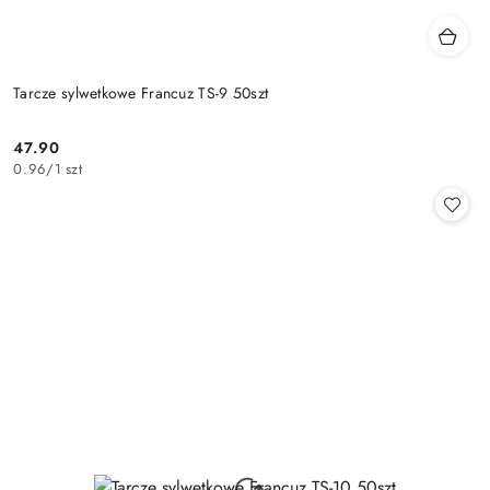
Tarcze sylwetkowe Francuz TS-9 50szt
47.90
Cena:
0.96
/
1 szt