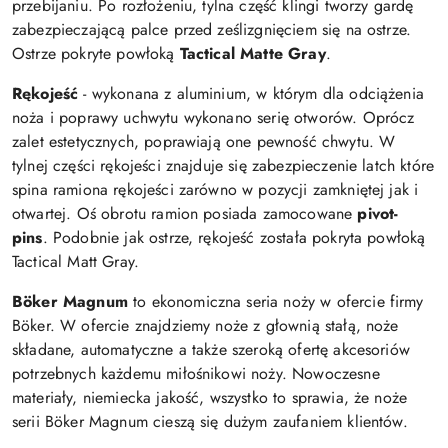
przebijaniu.
Po rozłożeniu, tylna część klingi tworzy gardę
zabezpieczającą palce przed ześlizgnięciem się na ostrze.
Ostrze pokryte powłoką
Tactical Matte Gray
.
Rękojeść
- wykonana z aluminium, w którym dla odciążenia
noża i poprawy uchwytu wykonano serię otworów. Oprócz
zalet estetycznych, poprawiają one pewność chwytu. W
tylnej części rękojeści znajduje się zabezpieczenie latch które
spina ramiona rękojeści zarówno w pozycji zamkniętej jak i
otwartej.
Oś obrotu ramion posiada zamocowane
pivot-
pins
. Podobnie jak ostrze, rękojeść została pokryta powłoką
Tactical Matt Gray.
Böker Magnum
to ekonomiczna seria noży w ofercie firmy
Böker. W ofercie znajdziemy noże z głownią stałą, noże
składane, automatyczne a także szeroką ofertę akcesoriów
potrzebnych każdemu miłośnikowi noży. Nowoczesne
materiały, niemiecka jakość, wszystko to sprawia, że noże
serii Böker Magnum cieszą się dużym zaufaniem klientów.