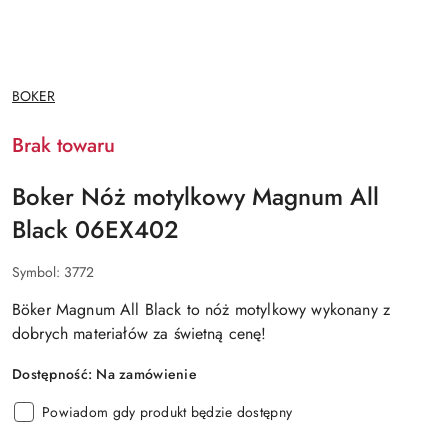
NAZWA
BOKER
PRODUCENTA:
Brak towaru
Boker Nóż motylkowy Magnum All
Black 06EX402
Symbol:
3772
Böker Magnum All Black to nóż motylkowy wykonany z
dobrych materiałów za świetną cenę!
Dostępność:
Na zamówienie
Powiadom gdy produkt będzie dostępny