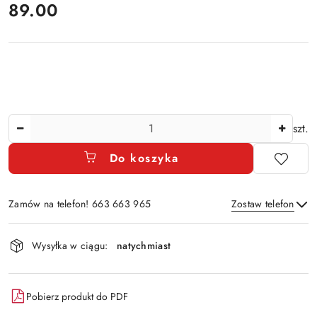
cena:
89.00
Ilość
szt.
Do koszyka
Zamów na telefon! 663 663 965
Zostaw telefon
Dostępność
Wysyłka w ciągu:
natychmiast
i
Wyślij
dostawa
Pobierz produkt do PDF