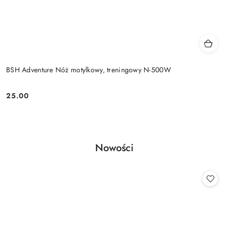
BSH Adventure Nóż motylkowy, treningowy N-500W
25.00
Cena:
Produkty
Nowości
Pomiń karuzelę produktów
o
statusie: