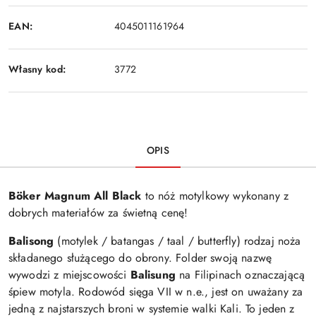
EAN:
4045011161964
Własny kod:
3772
OPIS
Böker Magnum All Black
to nóż motylkowy wykonany z
dobrych materiałów za świetną cenę!
Balisong
(motylek / batangas / taal / butterfly) rodzaj noża
składanego służącego do obrony. Folder swoją nazwę
wywodzi z miejscowości
Balisung
na Filipinach oznaczającą
śpiew motyla. Rodowód sięga VII w n.e., jest on uważany za
jedną z najstarszych broni w systemie walki Kali. To jeden z