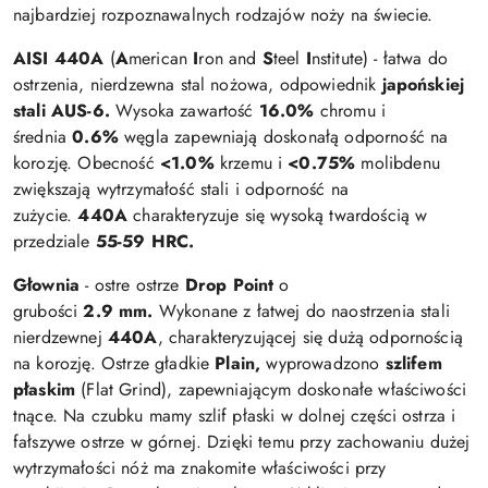
najbardziej rozpoznawalnych rodzajów noży na świecie.
AISI 440A
(
A
merican
I
ron and
S
teel
I
nstitute) - łatwa do
ostrzenia, nierdzewna stal nożowa, odpowiednik
japońskiej
stali AUS-6.
Wysoka zawartość
16.0%
chromu i
średnia
0.6%
węgla zapewniają doskonałą odporność na
korozję. Obecność
<
1.0%
krzemu i
<
0.75%
molibdenu
zwiększają wytrzymałość stali i odporność na
zużycie.
440A
charakteryzuje się wysoką twardością w
przedziale
55-59 HRC.
Głownia
- ostre ostrze
Drop
Point
o
grubości
2.9
mm.
Wykonane z łatwej do naostrzenia stali
nierdzewnej
440A
, charakteryzującej się dużą odpornością
na korozję. Ostrze gładkie
Plain,
wyprowadzono
szlifem
płaskim
(Flat Grind), zapewniającym doskonałe właściwości
tnące. Na czubku mamy szlif płaski w dolnej części ostrza i
fałszywe ostrze w górnej. Dzięki temu przy zachowaniu dużej
wytrzymałości nóż ma znakomite właściwości przy