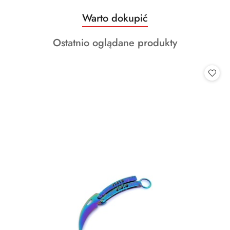
Produkty
Warto dokupić
Pomiń karuzelę produktów
o
Produkty
Ostatnio oglądane produkty
statusie:
o
statusie: