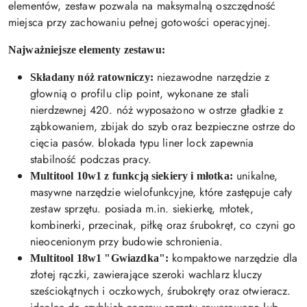
elementów, zestaw pozwala na maksymalną oszczędność
miejsca przy zachowaniu pełnej gotowości operacyjnej.
Najważniejsze elementy zestawu:
niezawodne narzędzie z
Składany nóż ratowniczy:
głownią o profilu clip point, wykonane ze stali
nierdzewnej 420. nóż wyposażono w ostrze gładkie z
ząbkowaniem, zbijak do szyb oraz bezpieczne ostrze do
cięcia pasów. blokada typu liner lock zapewnia
stabilność podczas pracy.
unikalne,
Multitool 10w1 z funkcją siekiery i młotka:
masywne narzędzie wielofunkcyjne, które zastępuje cały
zestaw sprzętu. posiada m.in. siekierkę, młotek,
kombinerki, przecinak, piłkę oraz śrubokręt, co czyni go
nieocenionym przy budowie schronienia.
kompaktowe narzędzie dla
Multitool 18w1 "Gwiazdka":
złotej rączki, zawierające szeroki wachlarz kluczy
sześciokątnych i oczkowych, śrubokręty oraz otwieracz.