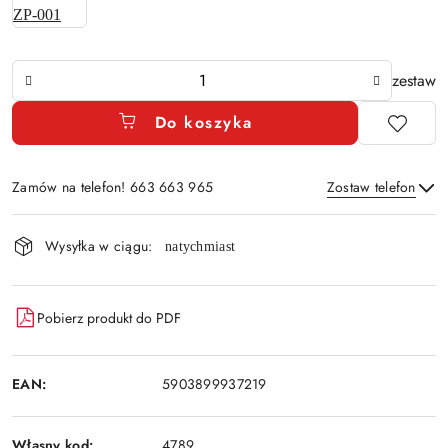
Ilość
zestaw
Do koszyka
Zamów na telefon! 663 663 965
Zostaw telefon
Dostępność
Wysyłka w ciągu:
natychmiast
i
Wyślij
dostawa
Pobierz produkt do PDF
EAN:
5903899937219
Własny kod:
4789