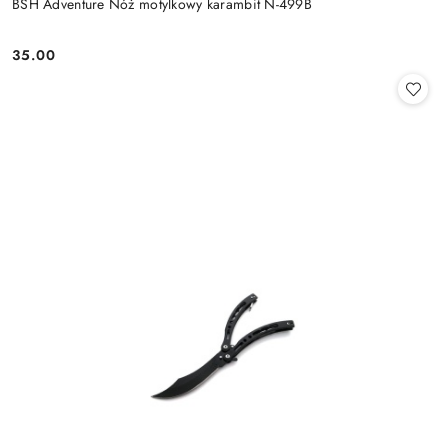
BSH Adventure Nóż motylkowy karambit N-499B
35.00
Cena: