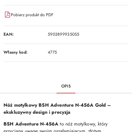
Pobierz produkt do PDF
EAN:
5903899935055
Własny kod:
4775
OPIS
Nóż motylkowy BSH Adventure N-456A Gold –
ekskluzywny design i precyzja
BSH Adventure N-456A
to nóż motylkowy, który
przyciąga uwagę swoim oszałamiającym, złotym