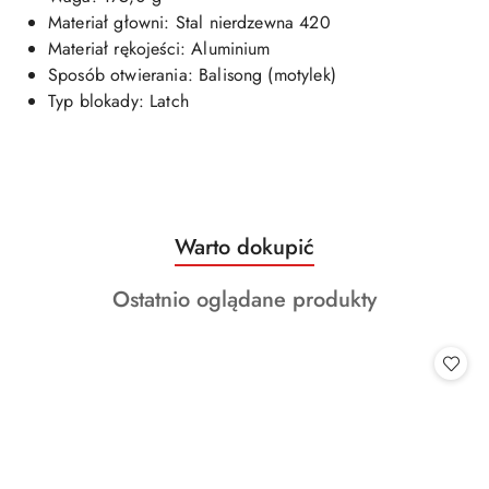
Materiał głowni: Stal nierdzewna 420
Materiał rękojeści: Aluminium
Sposób otwierania: Balisong (motylek)
Typ blokady: Latch
Produkty
Warto dokupić
Pomiń karuzelę produktów
o
Produkty
Ostatnio oglądane produkty
statusie:
o
statusie: