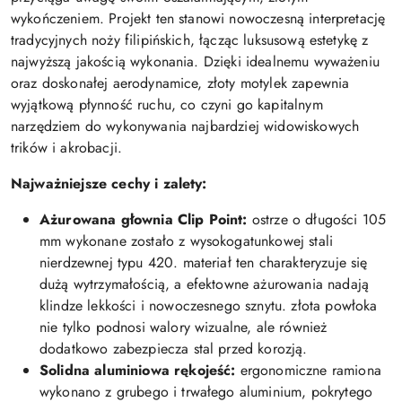
wykończeniem. Projekt ten stanowi nowoczesną interpretację
tradycyjnych noży filipińskich, łącząc luksusową estetykę z
najwyższą jakością wykonania. Dzięki idealnemu wyważeniu
oraz doskonałej aerodynamice, złoty motylek zapewnia
wyjątkową płynność ruchu, co czyni go kapitalnym
narzędziem do wykonywania najbardziej widowiskowych
trików i akrobacji.
Najważniejsze cechy i zalety:
Ażurowana głownia Clip Point:
ostrze o długości 105
mm wykonane zostało z wysokogatunkowej stali
nierdzewnej typu 420. materiał ten charakteryzuje się
dużą wytrzymałością, a efektowne ażurowania nadają
klindze lekkości i nowoczesnego sznytu. złota powłoka
nie tylko podnosi walory wizualne, ale również
dodatkowo zabezpiecza stal przed korozją.
Solidna aluminiowa rękojeść:
ergonomiczne ramiona
wykonano z grubego i trwałego aluminium, pokrytego