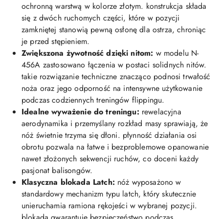
ochronną warstwą w kolorze złotym. konstrukcja składa
się z dwóch ruchomych części, które w pozycji
zamkniętej stanowią pewną osłonę dla ostrza, chroniąc
je przed stępieniem.
Zwiększona żywotność dzięki nitom:
w modelu N-
456A zastosowano łączenia w postaci solidnych nitów.
takie rozwiązanie techniczne znacząco podnosi trwałość
noża oraz jego odporność na intensywne użytkowanie
podczas codziennych treningów flippingu.
Idealne wyważenie do treningu:
rewelacyjna
aerodynamika i przemyślany rozkład masy sprawiają, że
nóż świetnie trzyma się dłoni. płynność działania osi
obrotu pozwala na łatwe i bezproblemowe opanowanie
nawet złożonych sekwencji ruchów, co doceni każdy
pasjonat balisongów.
Klasyczna blokada Latch:
nóż wyposażono w
standardowy mechanizm typu latch, który skutecznie
unieruchamia ramiona rękojeści w wybranej pozycji.
blokada gwarantuje bezpieczeństwo podczas