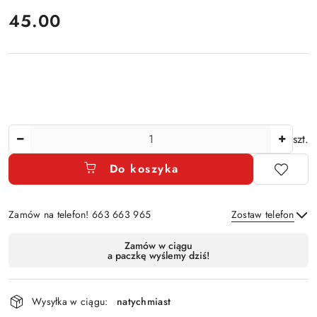
cena:
45.00
Ilość
szt.
Do koszyka
Zamów na telefon! 663 663 965
Zostaw telefon
Dostępność
Zamów w ciągu
a paczkę wyślemy dziś!
i
Wyślij
dostawa
Wysyłka w ciągu:
natychmiast