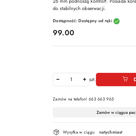
26 mm podnoszą komfort. Posiada korek
do stabilnych obserwacji.
Dostępność:
Dostępny od ręki
cena:
99.00
Ilość
szt.
Zamów na telefon! 663 663 965
Dostępność
Zamów w ciągu
a pac
i
dostawa
Wysyłka w ciągu:
natychmiast