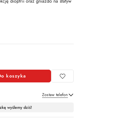
cję dioptrii oraz gniazdo na statyw
Do koszyka
Zostaw telefon
Wyślij
zkę wyślemy dziś!