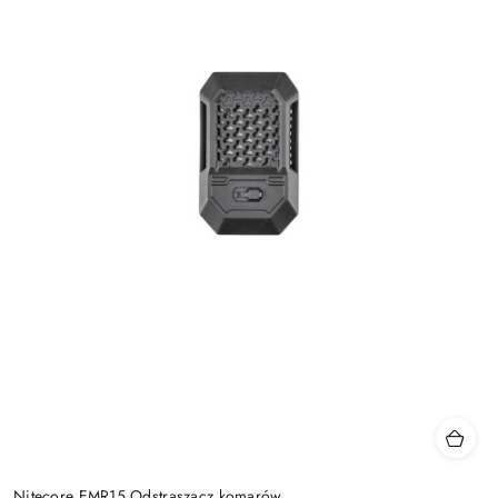
Nitecore EMR15 Odstraszacz komarów