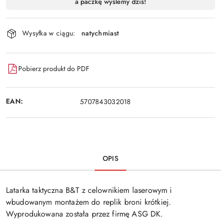
a paczkę wyślemy dziś!
i
Wyślij
dostawa
Wysyłka w ciągu:
natychmiast
Pobierz produkt do PDF
EAN:
5707843032018
OPIS
Latarka taktyczna B&T z celownikiem laserowym i
wbudowanym montażem do replik broni krótkiej.
Wyprodukowana została przez firmę ASG DK.