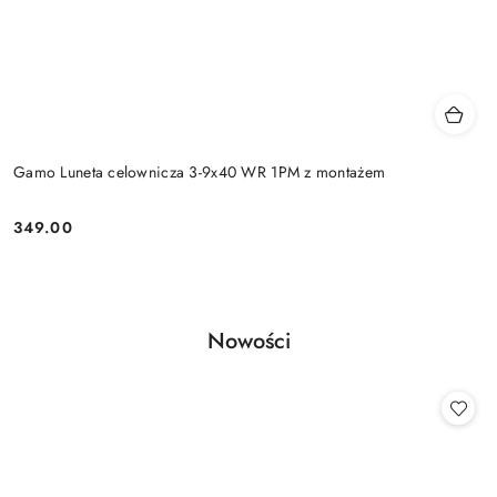
Gamo Luneta celownicza 3-9x40 WR 1PM z montażem
349.00
Cena:
Produkty
Nowości
Pomiń karuzelę produktów
o
statusie: