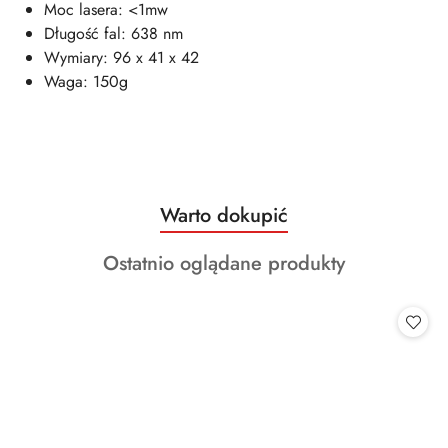
Moc lasera: <1mw
Długość fal: 638 nm
Wymiary: 96 x 41 x 42
Waga: 150g
Produkty
Warto dokupić
Pomiń karuzelę produktów
o
Produkty
Ostatnio oglądane produkty
statusie:
o
statusie: