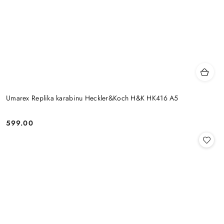
Umarex Replika karabinu Heckler&Koch H&K HK416 A5
599.00
Cena: