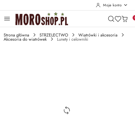
Moje konto
Przejdź do treści głównej
Przejdź do wyszukiwarki
Przejdź do moje konto
Przejdź do menu głównego
Przejdź do opisu produktu
Przejdź do stopki
Strona główna
STRZELECTWO
Wiatrówki i akcesoria
Akcesoria do wiatrówek
Lunety i celowniki